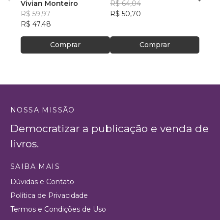
Vivian Monteiro
R$ 64,04
ROSA
R$ 59,97
R$ 50,70
R$ 74
R$ 47,48
R$ 59
Comprar
Comprar
NOSSA MISSÃO
Democratizar a publicação e venda de
livros.
SAIBA MAIS
Dúvidas e Contato
Política de Privacidade
Termos e Condições de Uso