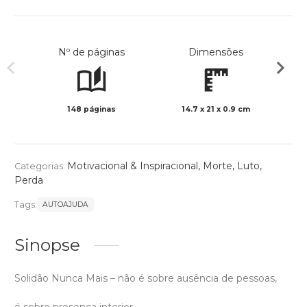
Nº de páginas
Dimensões
148 páginas
14.7 x 21 x 0.9 cm
Preto 
Motivacional & Inspiracional
,
Morte, Luto,
Categorias:
Perda
Tags:
AUTOAJUDA
Sinopse
Solidão Nunca Mais – não é sobre ausência de pessoas,