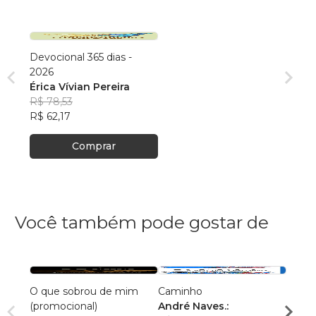
Devocional 365 dias -
2026
Érica Vívian Pereira
R$ 78,53
R$ 62,17
Comprar
Você também pode gostar de
O que sobrou de mim
Caminho
AS C
(promocional)
André Naves.:
VENC