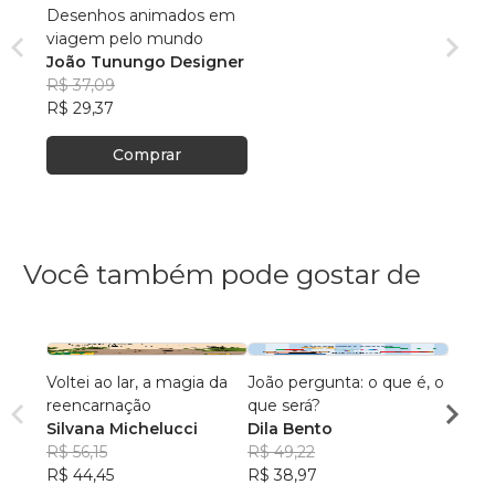
Desenhos animados em
viagem pelo mundo
João Tunungo Designer
R$ 37,09
R$ 29,37
Comprar
Você também pode gostar de
Voltei ao lar, a magia da
João pergunta: o que é, o
A Espi
reencarnação
que será?
- Con
Silvana Michelucci
Dila Bento
Entre
Adria
R$ 56,15
R$ 49,22
Anima
R$ 75
R$ 44,45
R$ 38,97
R$ 60