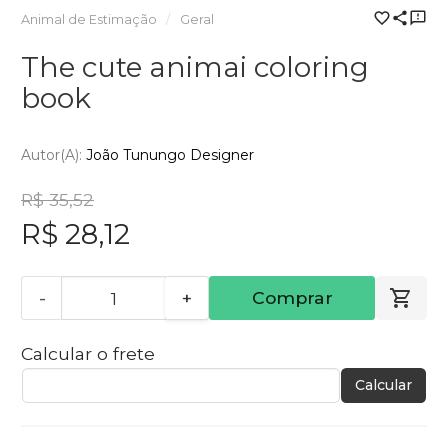
Animal de Estimação
Geral
The cute animai coloring
book
Autor(a):
João Tunungo Designer
R$ 35,52
R$ 28,12
-
+
Comprar
Calcular o frete
Calcular