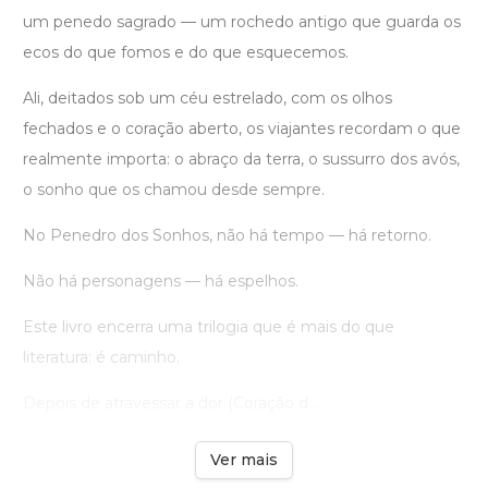
um penedo sagrado — um rochedo antigo que guarda os
ecos do que fomos e do que esquecemos.
Ali, deitados sob um céu estrelado, com os olhos
fechados e o coração aberto, os viajantes recordam o que
realmente importa: o abraço da terra, o sussurro dos avós,
o sonho que os chamou desde sempre.
No Penedro dos Sonhos, não há tempo — há retorno.
Não há personagens — há espelhos.
Este livro encerra uma trilogia que é mais do que
literatura: é caminho.
Depois de atravessar a dor (Coração d ...
Ver mais