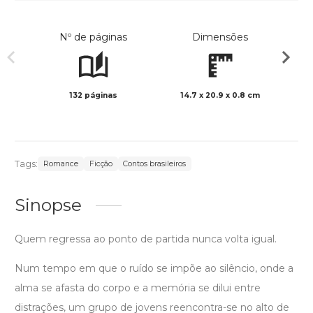
Nº de páginas
Dimensões
132 páginas
14.7 x 20.9 x 0.8 cm
Preto 
Tags:
Romance
Ficção
Contos brasileiros
Sinopse
Quem regressa ao ponto de partida nunca volta igual.
Num tempo em que o ruído se impõe ao silêncio, onde a
alma se afasta do corpo e a memória se dilui entre
distrações, um grupo de jovens reencontra-se no alto de