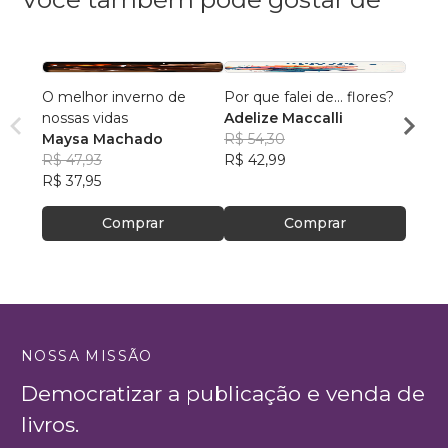
O melhor inverno de
Por que falei de... flores?
Hidra
nossas vidas
Adelize Maccalli
Nilva
Maysa Machado
R$ 54,30
R$ 64
R$ 47,93
R$ 42,99
R$ 51,
R$ 37,95
Comprar
Comprar
NOSSA MISSÃO
Democratizar a publicação e venda de
livros.