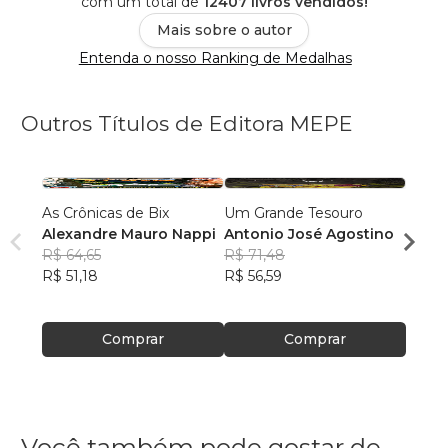
com um total de
12407 livros vendidos!
Mais sobre o autor
Entenda o nosso Ranking de Medalhas
Outros Títulos de Editora MEPE
As Crônicas de Bix
Um Grande Tesouro
A Mon
Alexandre Mauro Nappi
Antonio José Agostino
Edils
R$ 64,65
R$ 71,48
R$ 60
R$ 51,18
R$ 56,59
R$ 47
Comprar
Comprar
Você também pode gostar de