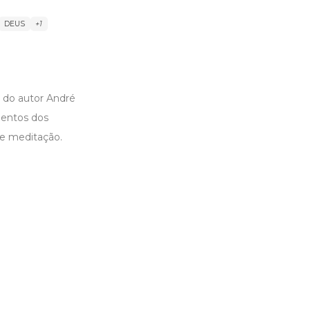
DEUS
+1
o do autor André
mentos dos
de meditação.