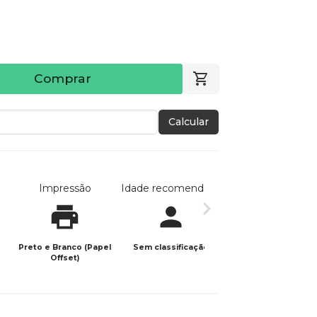
Comprar
Calcular
Impressão
Idade recomendada
Data de publicaç
Preto e Branco (Papel
Sem classificação
09/01/2026
Offset)