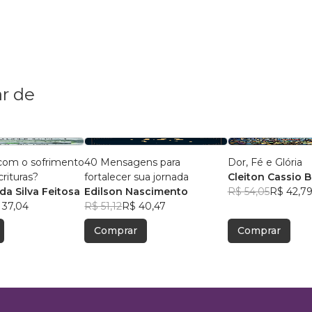
r de
com o sofrimento
40 Mensagens para
Dor, Fé e Glória
crituras?
fortalecer sua jornada
Cleiton Cassio 
da Silva Feitosa
Edilson Nascimento
R$ 54,05
R$ 42,7
 37,04
R$ 51,12
R$ 40,47
Comprar
Comprar