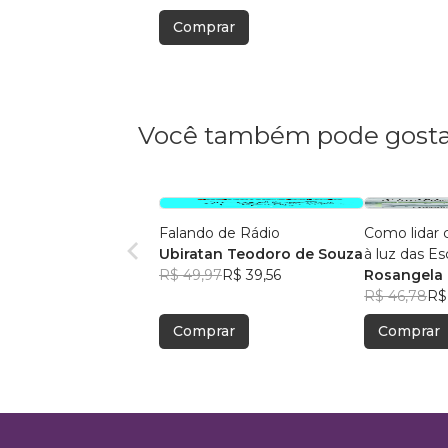
Comprar
Você também pode gosta
Falando de Rádio
Como lidar 
Ubiratan Teodoro de Souza
à luz das Es
R$ 49,97
R$ 39,56
Rosangela 
R$ 46,78
R$
Comprar
Comprar