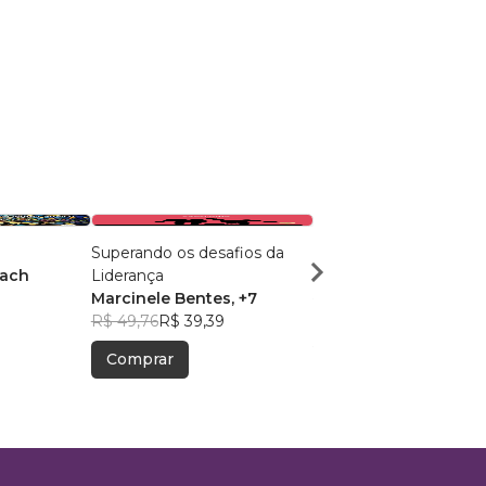
Superando os desafios da
Identidade de Valor
Bach
Liderança
Simone Lacerda
9
Marcinele Bentes
, +7
R$ 81,24
R$ 64,31
R$ 49,76
R$ 39,39
Comprar
Comprar