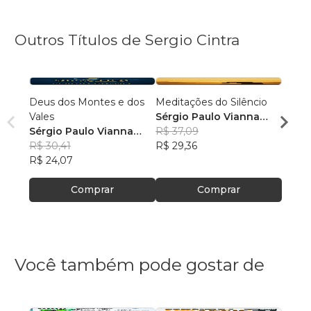
Outros Títulos de Sergio Cintra
Deus dos Montes e dos
Meditações do Silêncio
Jó
Vales
Sérgio Paulo Vianna
Sérgi
Sérgio Paulo Vianna
Cintra
R$ 37,09
Cintr
R$ 44
Cintra
R$ 30,41
R$ 29,36
R$ 35
R$ 24,07
Comprar
Comprar
Você também pode gostar de