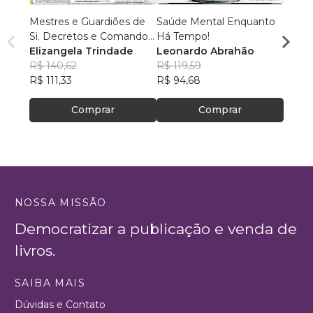
Mestres e Guardiões de
Saúde Mental Enquanto
Diári
Si. Decretos e Comandos.
Há Tempo!
Jeffe
Vol.01
Elizangela Trindade
Leonardo Abrahão
R$ 55
R$ 140,62
R$ 119,59
R$ 44
R$ 111,33
R$ 94,68
Comprar
Comprar
NOSSA MISSÃO
Democratizar a publicação e venda de
livros.
SAIBA MAIS
Dúvidas e Contato