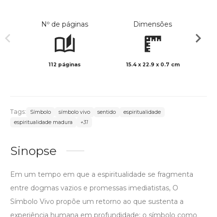
Nº de páginas
Dimensões
112 páginas
15.4 x 22.9 x 0.7 cm
Preto 
Tags:
Símbolo
símbolo vivo
sentido
espiritualidade
espiritualidade madura
+31
Sinopse
Em um tempo em que a espiritualidade se fragmenta
entre dogmas vazios e promessas imediatistas, O
Símbolo Vivo propõe um retorno ao que sustenta a
experiência humana em profundidade: o símbolo como