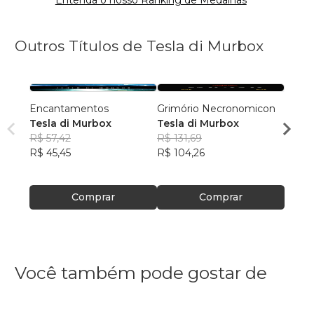
Entenda o nosso Ranking de Medalhas
Outros Títulos de Tesla di Murbox
Encantamentos
Grimório Necronomicon
Magia
Tesla di Murbox
Tesla di Murbox
Tesla
R$ 57,42
R$ 131,69
R$ 75
R$ 45,45
R$ 104,26
R$ 59
Comprar
Comprar
Você também pode gostar de