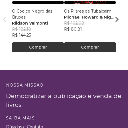
O Códice Negro das
Os Pilares de Tubalcaim
O Tes
Bruxas
Michael Howard & Nigel
Salo
Rildson Valmonti
Jackson
R$ 102,08
Malik
R$ 182,18
R$ 80,81
Editor
R$ 63
R$ 144,23
R$ 50
Comprar
Comprar
NOSSA MISSÃO
Democratizar a publicação e venda de
livros.
SAIBA MAIS
Dúvidas e Contato