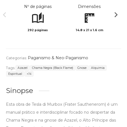
Nº de páginas
Dimensões
292 páginas
14.8 x 21 x 1.6 cm
Preto 
Paganismo & Neo-Paganismo
Categorias:
Tags:
Azazel
Chama Negra (Black Flame)
Gnose
Alquimia
Espiritual
+14
Sinopse
Esta obra de Tesla di Murbox (Frater Sauthenerom) é um
manual prático e interdisciplinar focado no despertar da
Chama Negra e na gnose de Azazel, o Alto Príncipe das