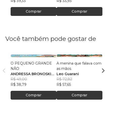
R$ 39,33
R$ 33,93
R$ 40
Comprar
Comprar
Você também pode gostar de
O PEQUENO GRANDE
A menina que falava com
O Pot
NÃO
as mãos
Natál
ANDRESSA BRONOSKI
Leo Guarani
R$ 58
NOVAKI
R$ 49,00
R$ 72,82
R$ 46
R$ 38,79
R$ 57,65
Comprar
Comprar