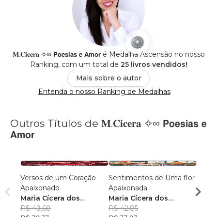
𝐌.𝐂𝐢𝐜𝐞𝐫𝐚 ✧∞ 𝗣𝗼𝗲𝘀𝗶𝗮𝘀 𝗲 𝗔𝗺𝗼𝗿 é Medalha Ascensão no nosso
Ranking, com um total de
25 livros vendidos!
Mais sobre o autor
Entenda o nosso Ranking de Medalhas
Outros Títulos de 𝐌.𝐂𝐢𝐜𝐞𝐫𝐚 ✧∞ 𝗣𝗼𝗲𝘀𝗶𝗮𝘀 𝗲
𝗔𝗺𝗼𝗿
Versos de um Coração
Sentimentos de Uma flor
Segre
Apaixonado
Apaixonada
Amor
Maria Cícera dos
Maria Cícera dos
Maria
Prazeres
R$ 49,68
Prazeres
R$ 42,85
Praze
R$ 50