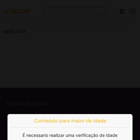
VOLTAR
NOSSA MISSÃO
Democratizar a publicação e venda de
Conteúdo para maior de idade
livros.
É necessario realizar uma verificação de idade
SAIBA MAIS