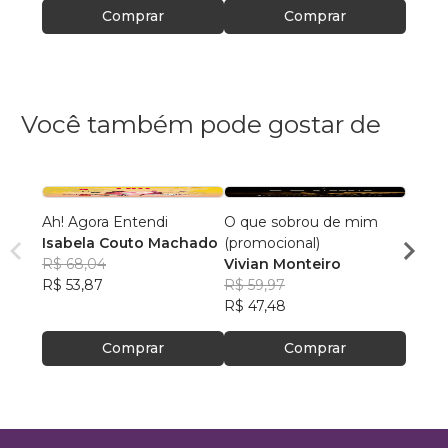
Comprar
Comprar
Você também pode gostar de
Ah! Agora Entendi
O que sobrou de mim
Cami
Isabela Couto Machado
(promocional)
André
R$ 68,04
Vivian Monteiro
R$ 64
R$ 53,87
R$ 59,97
R$ 50
R$ 47,48
Comprar
Comprar