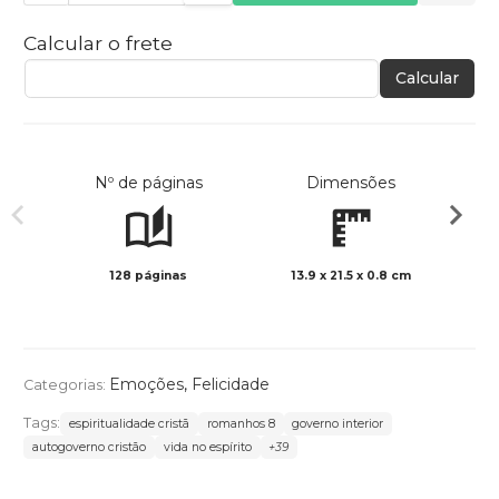
Calcular o frete
Calcular
Nº de páginas
Dimensões
128 páginas
13.9 x 21.5 x 0.8 cm
Preto 
Emoções
,
Felicidade
Categorias:
Tags:
espiritualidade cristã
romanhos 8
governo interior
autogoverno cristão
vida no espírito
+39