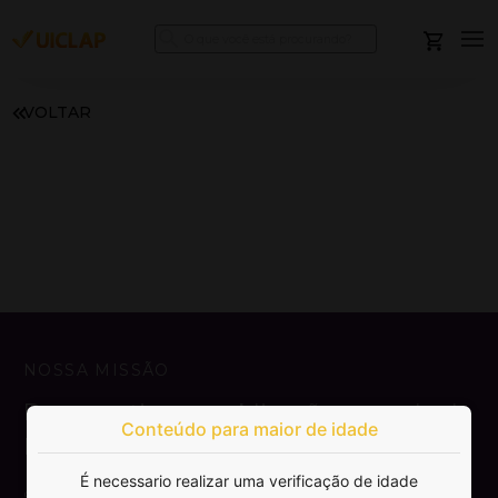
VOLTAR
NOSSA MISSÃO
Democratizar a publicação e venda de
Conteúdo para maior de idade
livros.
É necessario realizar uma verificação de idade
SAIBA MAIS