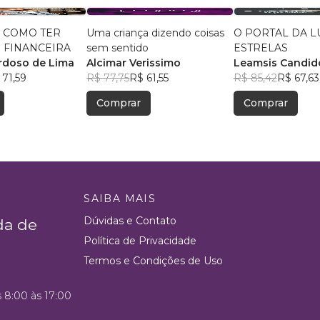
 COMO TER
Uma criança dizendo coisas
O PORTAL DA L
 FINANCEIRA
sem sentido
ESTRELAS
rdoso de Lima
Alcimar Verissimo
Leamsis Candid
 71,59
R$ 77,75
R$ 61,55
R$ 85,42
R$ 67,63
Comprar
Comprar
SAIBA MAIS
Dúvidas e Contato
da de
Política de Privacidade
Termos e Condições de Uso
s 8:00 às 17:00