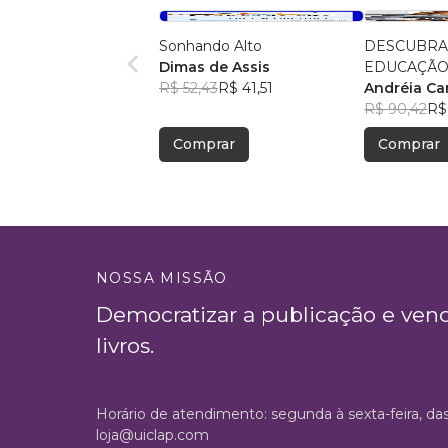
Sonhando Alto
DESCUBRA
Dimas de Assis
EDUCAÇÃO
R$ 52,43
R$ 41,51
Andréia Ca
R$ 90,42
R$
Comprar
Comprar
NOSSA MISSÃO
Democratizar a publicação e ven
livros.
Horário de atendimento: segunda à sexta-feira, da
loja@uiclap.com