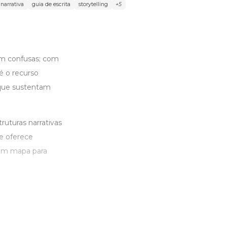
 narrativa
guia de escrita
storytelling
+5
nam confusas; com
é o recurso
 que sustentam
ruturas narrativas
 e oferece
 um mapa para