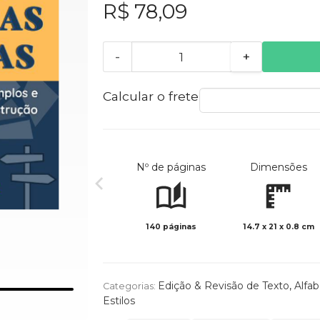
R$ 78,09
-
+
Calcular o frete
Nº de páginas
Dimensões
140 páginas
14.7 x 21 x 0.8 cm
Edição & Revisão de Texto
,
Alfab
Categorias:
Estilos