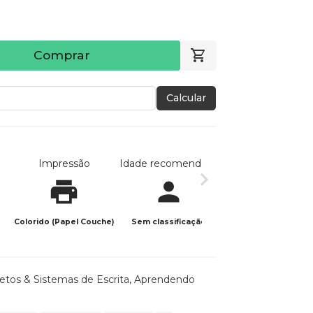
Comprar
Calcular
Impressão
Idade recomendada
Data de publicaç
Colorido (Papel Couche)
Sem classificação
23/12/2025
etos & Sistemas de Escrita
,
Aprendendo