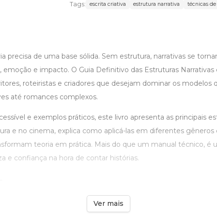
Tags:
escrita criativa
estrutura narrativa
técnicas de
ia precisa de uma base sólida. Sem estrutura, narrativas se tor
 emoção e impacto. O Guia Definitivo das Estruturas Narrativas 
ritores, roteiristas e criadores que desejam dominar os modelos
ves até romances complexos.
sível e exemplos práticos, este livro apresenta as principais est
ratura e no cinema, explica como aplicá-las em diferentes gêneros
ansformam teoria em prática. Mais do que um manual técnico, é
 e confiança na hora de contar histórias.
.
Ver mais