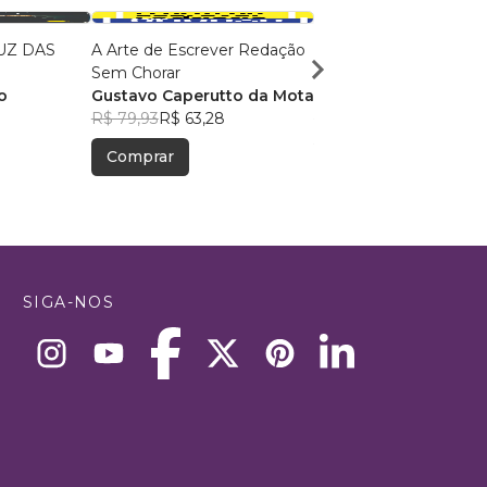
UZ DAS
A Arte de Escrever Redação
O Lugar Onde o Olhar
Sem Chorar
Acontece
o
Gustavo Caperutto da Mota
Studio Larth
, +62
R$ 79,93
R$ 63,28
R$ 113,64
R$ 89,97
Comprar
Comprar
SIGA-NOS