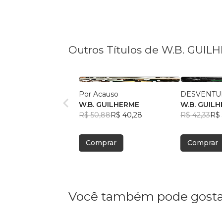
Outros Títulos de W.B. GUI
Por Acauso
DESVENTU
W.B. GUILHERME
W.B. GUIL
R$ 50,88
R$ 40,28
R$ 42,33
R$ 
Comprar
Comprar
Você também pode gosta