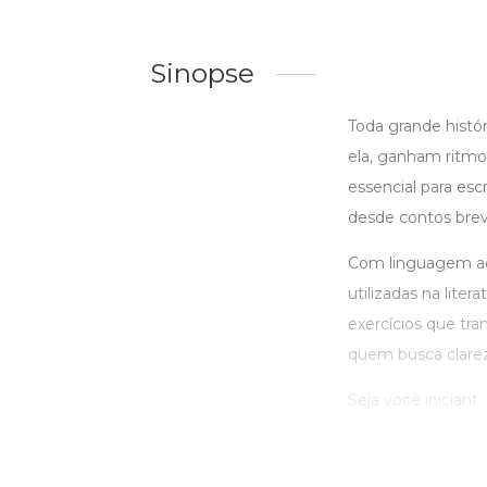
Sinopse
Toda grande histór
ela, ganham ritmo,
essencial para esc
desde contos bre
Com linguagem aces
utilizadas na lite
exercícios que tr
quem busca clareza
Seja você iniciant ..