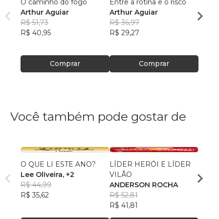
O caminho do fogo
Entre a rotina e o risco
O El
Arthur Aguiar
Arthur Aguiar
Arthu
R$ 51,73
R$ 36,97
R$ 46
R$ 40,95
R$ 29,27
R$ 37
Comprar
Comprar
Você também pode gostar de
O QUE LI ESTE ANO?
LÍDER HERÓI E LÍDER
O QU
Lee Oliveira
, +2
VILÃO
Lee O
R$ 44,99
ANDERSON ROCHA
R$ 36
R$ 35,62
R$ 52,81
R$ 28
R$ 41,81