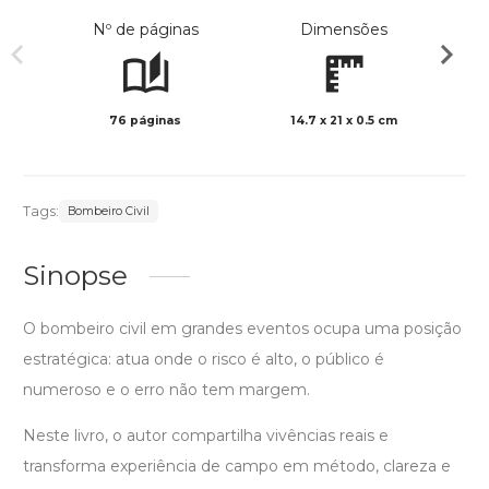
Nº de páginas
Dimensões
76 páginas
14.7 x 21 x 0.5 cm
Preto 
Tags:
Bombeiro Civil
Sinopse
O bombeiro civil em grandes eventos ocupa uma posição
estratégica: atua onde o risco é alto, o público é
numeroso e o erro não tem margem.
Neste livro, o autor compartilha vivências reais e
transforma experiência de campo em método, clareza e