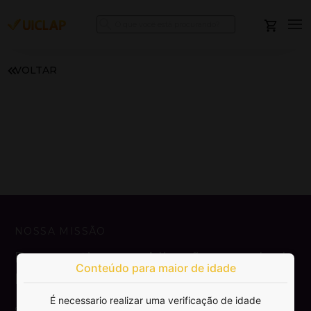
VOLTAR
NOSSA MISSÃO
Democratizar a publicação e venda de
Conteúdo para maior de idade
livros.
É necessario realizar uma verificação de idade
SAIBA MAIS