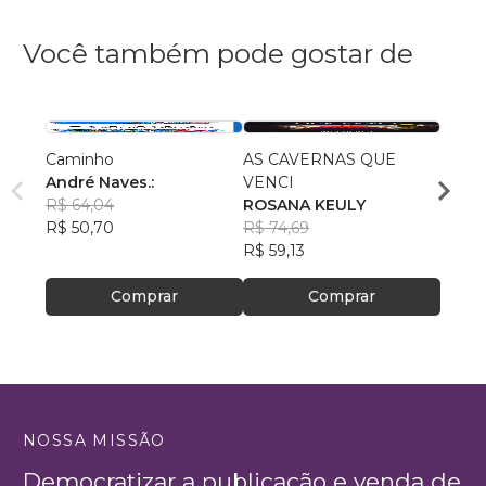
Você também pode gostar de
Caminho
AS CAVERNAS QUE
Domín
André Naves.:
VENCI
Cmte
R$ 64,04
ROSANA KEULY
R$ 11
R$ 50,70
R$ 74,69
R$ 90
R$ 59,13
Comprar
Comprar
NOSSA MISSÃO
Democratizar a publicação e venda de