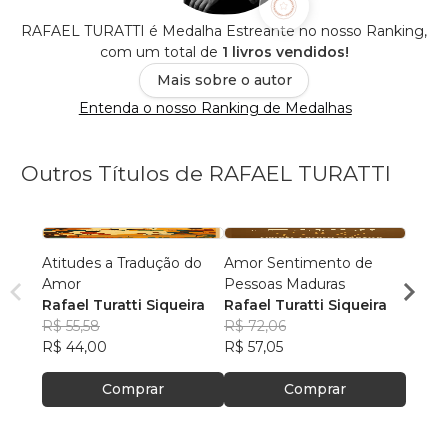
RAFAEL TURATTI é Medalha Estreante no nosso Ranking,
com um total de
1 livros vendidos!
Mais sobre o autor
Entenda o nosso Ranking de Medalhas
Outros Títulos de RAFAEL TURATTI
Atitudes a Tradução do
Amor Sentimento de
Profes
Amor
Pessoas Maduras
Risco
Rafael Turatti Siqueira
Rafael Turatti Siqueira
RAFA
R$ 55,58
R$ 72,06
SIQU
R$ 57
R$ 44,00
R$ 57,05
R$ 45
Comprar
Comprar