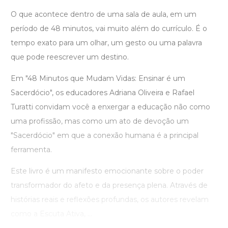
O que acontece dentro de uma sala de aula, em um
período de 48 minutos, vai muito além do currículo. É o
tempo exato para um olhar, um gesto ou uma palavra
que pode reescrever um destino.
Em "48 Minutos que Mudam Vidas: Ensinar é um
Sacerdócio", os educadores Adriana Oliveira e Rafael
Turatti convidam você a enxergar a educação não como
uma profissão, mas como um ato de devoção um
"Sacerdócio" em que a conexão humana é a principal
ferramenta.
Este livro é um manifesto emocionante sobre o poder
transformador do afeto e da presença plena. Através de
histórias reais e reflexões profundas, os autores revelam
como a Escuta Ativa, ...