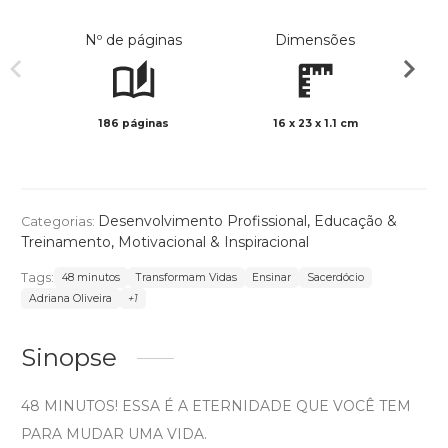
Nº de páginas
Dimensões
186 páginas
16 x 23 x 1.1 cm
Preto 
Desenvolvimento Profissional
,
Educação &
Categorias:
Treinamento
,
Motivacional & Inspiracional
Tags:
48 minutos
Transformam Vidas
Ensinar
Sacerdócio
Adriana Oliveira
+1
Sinopse
48 MINUTOS! ESSA É A ETERNIDADE QUE VOCÊ TEM
PARA MUDAR UMA VIDA.