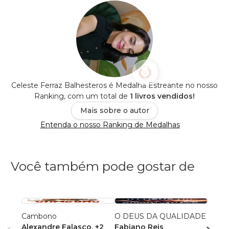
Celeste Ferraz Balhesteros é Medalha Estreante no nosso
Ranking, com um total de
1 livros vendidos!
Mais sobre o autor
Entenda o nosso Ranking de Medalhas
Você também pode gostar de
Cambono
O DEUS DA QUALIDADE
A retó
Alexandre Falasco
, +2
Fabiano Reis
Santo