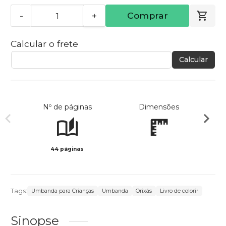
-
+
Comprar
Calcular o frete
Calcular
Nº de páginas
Dimensões
44 páginas
Col
Tags:
Umbanda para Crianças
Umbanda
Orixás
Livro de colorir
Sinopse