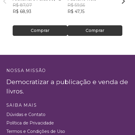
R$ 87,07
R$ 59,56
comu
JORG
R$ 68,93
R$ 47,15
FREI
R$ 64
R$ 51,
Comprar
Comprar
NOSSA MISSÃO
Democratizar a publicação e venda de
livros.
SAIBA MAIS
Dúvidas e Contato
Política de Privacidade
Termos e Condições de Uso