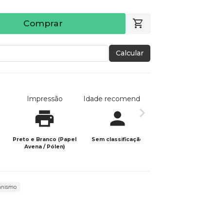
Comprar
Calcular
Impressão
Idade recomendada
Data de publicaç
Preto e Branco (Papel
Sem classificação
20/12/2021
Avena / Pólen)
ianismo