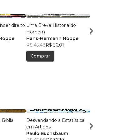
nder direito
Uma Breve História do
Igualitarismo como u
Homem
Revolta contra a Natu
Hoppe
Hans-Hermann Hoppe
Outros Ensaios
Murray N. Rothbard
8
R$ 45,48
R$ 36,01
R$ 67,69
R$ 53,59
Comprar
Comprar
Bíblia
Desvendando a Estatística
Para Colorir - Astronom
em Artigos
2
Paulo Buchsbaum
Gabriel Kondo