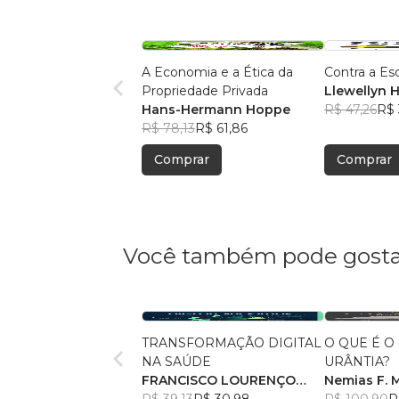
A Economia e a Ética da
Contra a Es
Propriedade Privada
Llewellyn H
Hans-Hermann Hoppe
R$ 47,26
R$ 
R$ 78,13
R$ 61,86
Comprar
Comprar
Você também pode gosta
TRANSFORMAÇÃO DIGITAL
O QUE É O
NA SAÚDE
URÂNTIA?
FRANCISCO LOURENÇO
Nemias F. 