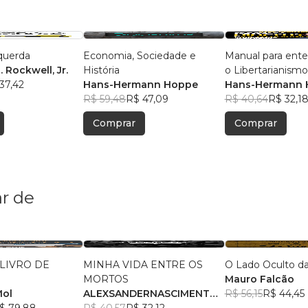
querda
Economia, Sociedade e
Manual para ente
. Rockwell, Jr.
História
o Libertarianismo
37,42
Hans-Hermann Hoppe
Hans-Hermann 
R$ 59,48
R$ 47,09
R$ 40,64
R$ 32,1
Comprar
Comprar
r de
 LIVRO DE
MINHA VIDA ENTRE OS
O Lado Oculto da 
MORTOS
Mauro Falcão
Mol
ALEXSANDERNASCIMENTO
R$ 56,15
R$ 44,45