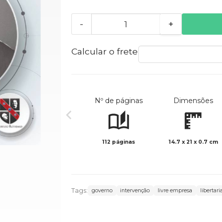
-
+
Calcular o frete
Nº de páginas
Dimensões
112 páginas
14.7 x 21 x 0.7 cm
Tags:
governo
intervenção
livre empresa
libertar