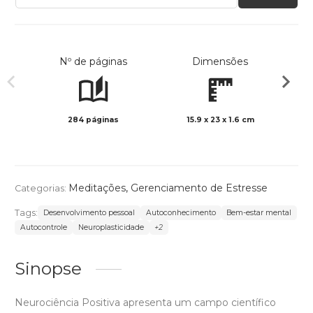
Nº de páginas
Dimensões
284 páginas
15.9 x 23 x 1.6 cm
Preto 
Meditações
,
Gerenciamento de Estresse
Categorias:
Tags:
Desenvolvimento pessoal
Autoconhecimento
Bem-estar mental
Autocontrole
Neuroplasticidade
+2
Sinopse
Neurociência Positiva apresenta um campo científico