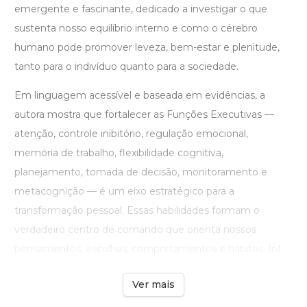
emergente e fascinante, dedicado a investigar o que
sustenta nosso equilíbrio interno e como o cérebro
humano pode promover leveza, bem-estar e plenitude,
tanto para o indivíduo quanto para a sociedade.
Em linguagem acessível e baseada em evidências, a
autora mostra que fortalecer as Funções Executivas —
atenção, controle inibitório, regulação emocional,
memória de trabalho, flexibilidade cognitiva,
planejamento, tomada de decisão, monitoramento e
metacognição — é um eixo estratégico para a
transformação pessoal. Essas habilidades formam o
verdadeiro centro de comando que orienta nossos
pensamentos, escolhas, comportamentos e hábitos. Int ...
Ver mais