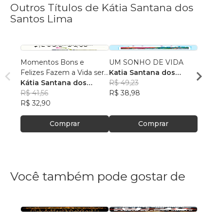
Outros Títulos de Kátia Santana dos
Santos Lima
Momentos Bons e
UM SONHO DE VIDA
A Vida
Felizes Fazem a Vida ser
Katia Santana dos
Katia
Fantástica
Kátia Santana dos
Santos Lima
R$ 49,23
R$ 48
Santos Lima
R$ 41,56
R$ 38,98
R$ 38
R$ 32,90
Comprar
Comprar
Você também pode gostar de