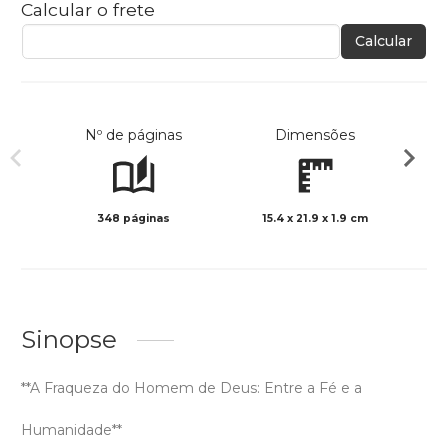
Calcular o frete
Calcular
Nº de páginas
Dimensões
348 páginas
15.4 x 21.9 x 1.9 cm
Preto 
Sinopse
**A Fraqueza do Homem de Deus: Entre a Fé e a
Humanidade**