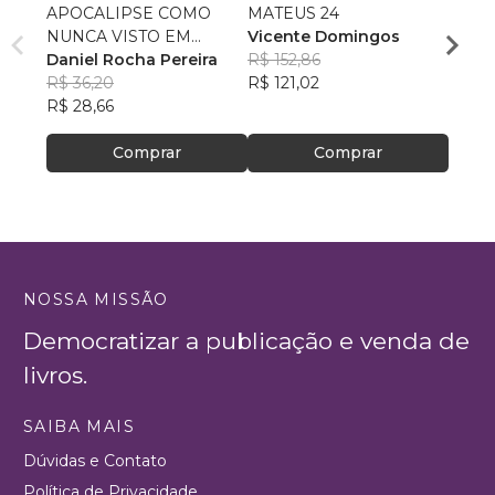
APOCALIPSE COMO
MATEUS 24
Do Di
NUNCA VISTO EM
Vicente Domingos
Crist
CRONOLOGIA
Daniel Rocha Pereira
R$ 152,86
Carlo
R$ 36,20
R$ 121,02
Ferre
R$ 55,
R$ 28,66
R$ 43
Comprar
Comprar
NOSSA MISSÃO
Democratizar a publicação e venda de
livros.
SAIBA MAIS
Dúvidas e Contato
Política de Privacidade