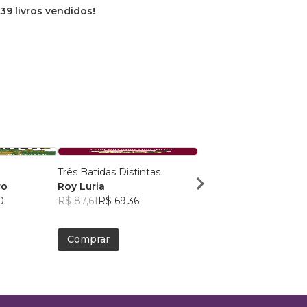
39 livros vendidos!
Três Batidas Distintas
Maçonaria Dissecada
ro
Roy Luria
Samuel Prichard
0
R$ 87,61
R$ 69,36
R$ 49,14
R$ 38,90
Comprar
Comprar