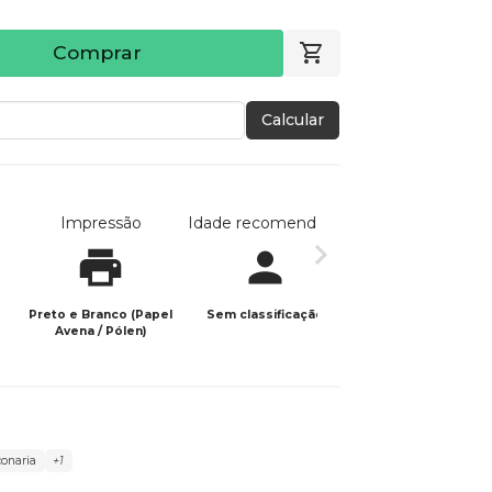
Comprar
Calcular
Impressão
Idade recomendada
Data de publicaç
Preto e Branco (Papel
Sem classificação
12/12/2025
Avena / Pólen)
onaria
+1