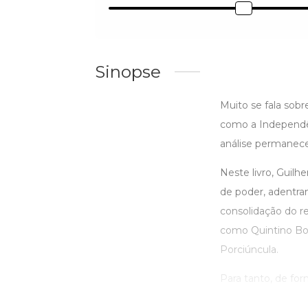
Sinopse
Muito se fala sob
como a Independên
análise permanece 
Neste livro, Guilh
de poder, adentr
consolidação do r
como Quintino Boc
Porciúncula.
Para tanto, de form