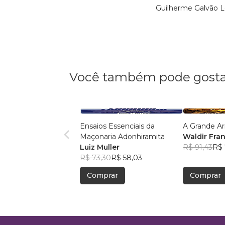
Guilherme Galvão L
Você também pode gosta
Ensaios Essenciais da
A Grande A
Maçonaria Adonhiramita
Waldir Fran
Luiz Muller
R$ 91,43
R$ 
R$ 73,30
R$ 58,03
Comprar
Comprar