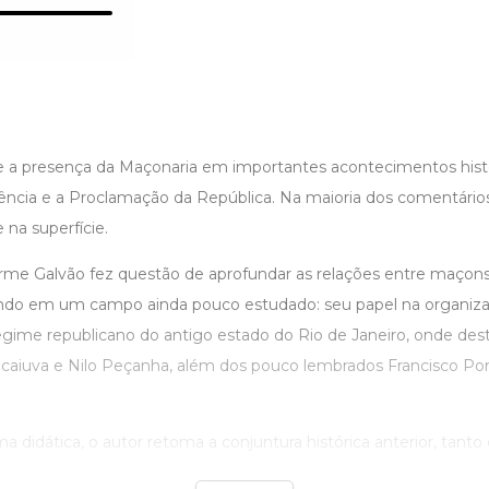
re a presença da Maçonaria em importantes acontecimentos histór
cia e a Proclamação da República. Na maioria dos comentários,
na superfície.
erme Galvão fez questão de aprofundar as relações entre maçons
ando em um campo ainda pouco estudado: seu papel na organiz
egime republicano do antigo estado do Rio de Janeiro, onde des
aiuva e Nilo Peçanha, além dos pouco lembrados Francisco Por
a didática, o autor retoma a conjuntura histórica anterior, tanto 