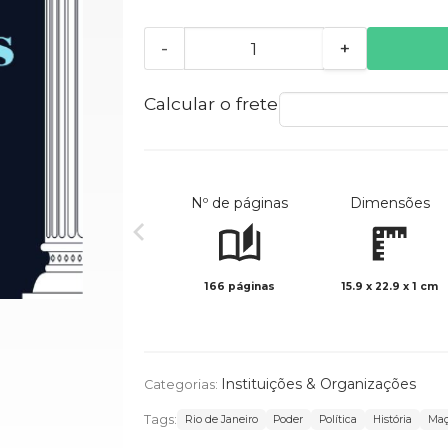
-
+
Calcular o frete
Nº de páginas
Dimensões
166 páginas
15.9 x 22.9 x 1 cm
Instituições & Organizações
Categorias:
Tags:
Rio de Janeiro
Poder
Política
História
Maç