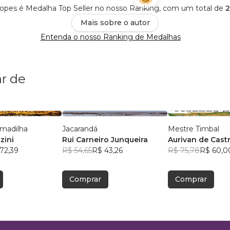
opes é Medalha Top Seller no nosso Ranking, com um total de
2
Mais sobre o autor
Entenda o nosso Ranking de Medalhas
r de
rmadilha
Jacarandá
Mestre Timbal
zini
Rui Carneiro Junqueira
Aurivan de Cast
72,39
R$ 54,65
R$ 43,26
R$ 75,78
R$ 60,0
Comprar
Comprar