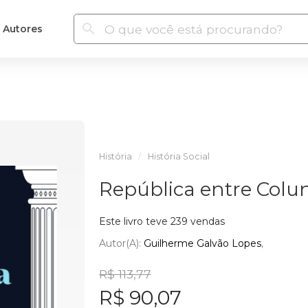
Autores
História
História Social
República entre Colu
Este livro teve 239 vendas
Autor(a):
Guilherme Galvão Lopes
R$ 113,77
R$ 90,07