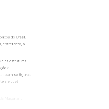
icos do Brasil,
 entretanto, a
 e as estruturas
ação e
tacaram-se figuras
tela e José
da Maçonar ...