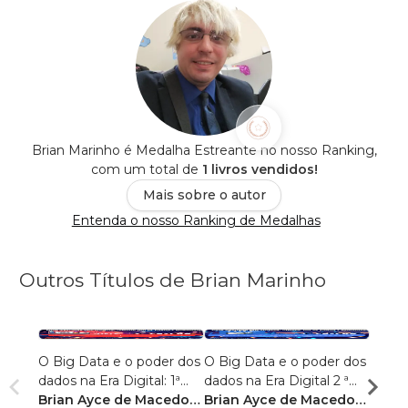
Brian Marinho é Medalha Estreante no nosso Ranking,
com um total de
1 livros vendidos!
Mais sobre o autor
Entenda o nosso Ranking de Medalhas
Outros Títulos de Brian Marinho
O Big Data e o poder dos
O Big Data e o poder dos
“O re
dados na Era Digital: 1ª
dados na Era Digital 2 ª
lingu
Edição.
Brian Ayce de Macedo
Edição:
Brian Ayce de Macedo
progr
Brian