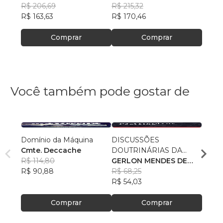
Marinho
R$ 206,69
Marinho
R$ 215,32
data e
Mari
R$ 87
R$ 163,63
R$ 170,46
R$ 69
Comprar
Comprar
Você também pode gostar de
Domínio da Máquina
DISCUSSÕES
Siste
Cmte. Deccache
DOUTRINÁRIAS DA
Abast
R$ 114,80
ATIVIDADE POLICIAL
GERLON MENDES DE
Trata
Fábio
R$ 90,88
SOUZA
R$ 68,25
Técni
Silva
R$ 95
R$ 54,03
R$ 75
Comprar
Comprar