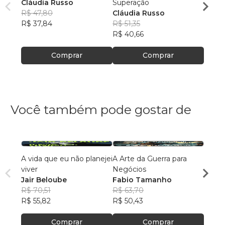
Cláudia Russo
Superação
Cláud
R$ 47,80
Cláudia Russo
R$ 50
R$ 37,84
R$ 51,35
R$ 40
R$ 40,66
Comprar
Comprar
Você também pode gostar de
A vida que eu não planejei
A Arte da Guerra para
De al
viver
Negócios
dema
Jair Beloube
Fabio Tamanho
Ellen
R$ 70,51
R$ 63,70
R$ 51
R$ 55,82
R$ 50,43
R$ 41
Comprar
Comprar