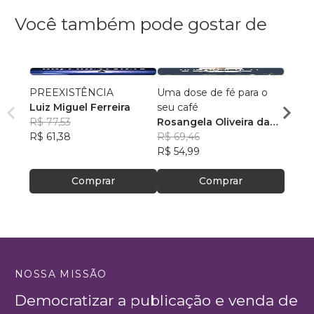
Você também pode gostar de
PREEXISTÊNCIA
Uma dose de fé para o
Criad
Luiz Miguel Ferreira
seu café
Zelm
R$ 77,53
Rosangela Oliveira da
R$ 61
R$ 61,38
Silva
R$ 69,46
R$ 49
R$ 54,99
Comprar
Comprar
NOSSA MISSÃO
Democratizar a publicação e venda de