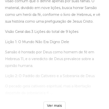
visão comum que o define apenas por suas falhas. O
material, dividido em nove lições, busca honrar Sansão
como um herói da fé, conforme o livro de Hebreus, e vê
sua história como uma prefiguração de Jesus Cristo.
Visão Geral das 3 Lições do total de 9 lições
Lição 1: O Mundo Não Era Digno Dele
Sansão é honrado por Deus como homem de fé em
Hebreus 11, e o veredicto de Deus prevalece sobre a
opinião humana.
Lição 2: O Padrão do Cativeiro e a Soberania de Deus
O pecado gera cativeiro espiritual, mas a libertação
depende da soberania e fi ...
Ver mais