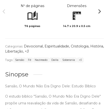
Nº de páginas
Dimensões
76 páginas
14.7 x 20.9 x 0.5 cm
Preto 
Devocional
,
Espiritualidade
,
Cristologia
,
História
,
Categorias:
Libertação
,
+3
Tags:
Sansão
Fé
Nazireado
Dalila
Soberania
+5
Sinopse
Sansão, O Mundo Não Era Digno Dele: Estudo Bíblico
O estudo bíblico "Sansão, O Mundo Não Era Digno Dele"
propõe uma reavaliação da vida de Sansão, desafiando a