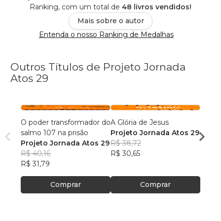
Ranking, com um total de
48 livros vendidos!
Mais sobre o autor
Entenda o nosso Ranking de Medalhas
Outros Títulos de Projeto Jornada
Atos 29
O poder transformador do
A Glória de Jesus
Sermã
salmo 107 na prisão
Projeto Jornada Atos 29
1
Projeto Jornada Atos 29
R$ 38,72
Proje
R$ 40,16
R$ 30,65
R$ 37
R$ 31,79
R$ 29
Comprar
Comprar