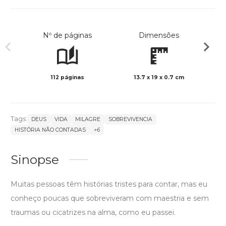
Nº de páginas
Dimensões
112 páginas
13.7 x 19 x 0.7 cm
Preto 
Tags:
DEUS
VIDA
MILAGRE
SOBREVIVENCIA
HISTÓRIA NÃO CONTADAS
+6
Sinopse
Muitas pessoas têm histórias tristes para contar, mas eu
conheço poucas que sobreviveram com maestria e sem
traumas ou cicatrizes na alma, como eu passei.