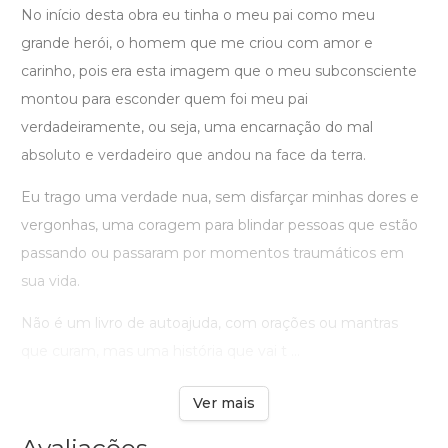
No início desta obra eu tinha o meu pai como meu
grande herói, o homem que me criou com amor e
carinho, pois era esta imagem que o meu subconsciente
montou para esconder quem foi meu pai
verdadeiramente, ou seja, uma encarnação do mal
absoluto e verdadeiro que andou na face da terra.
Eu trago uma verdade nua, sem disfarçar minhas dores e
vergonhas, uma coragem para blindar pessoas que estão
passando ou passaram por momentos traumáticos em
sua vida.
Não é um livro de autoajuda, com orações ou mantras
que curam, mas uma história que vai t ...
Ver mais
Avaliações