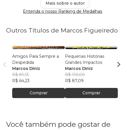
Mais sobre o autor
Entenda o nosso Ranking de Medalhas
Outros Títulos de Marcos Figueiredo
Amigos Para Sempre a
Pequenas Histórias
Amigo
Despedida
Grandes Impactos
Marco
Marcos Diniz
Marcos Diniz
R$ 81
R$ 81,13
R$ 110,00
R$ 64
R$ 64,23
R$ 87,09
Comprar
Comprar
Você também pode gostar de