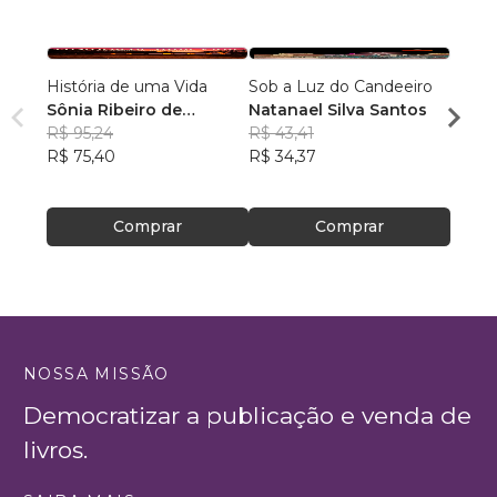
História de uma Vida
Sob a Luz do Candeeiro
MINH
Sônia Ribeiro de
Natanael Silva Santos
LORI
Almeida
R$ 95,24
R$ 43,41
SOUZ
R$ 75
R$ 75,40
R$ 34,37
R$ 60
Comprar
Comprar
NOSSA MISSÃO
Democratizar a publicação e venda de
livros.