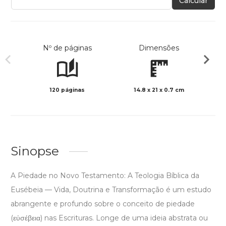
Calcular
Nº de páginas
Dimensões
120 páginas
14.8 x 21 x 0.7 cm
Preto 
Sinopse
A Piedade no Novo Testamento: A Teologia Bíblica da
Eusébeia — Vida, Doutrina e Transformação é um estudo
abrangente e profundo sobre o conceito de piedade
(εὐσέβεια) nas Escrituras. Longe de uma ideia abstrata ou