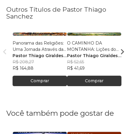
Outros Títulos de Pastor Thiago
Sanchez
Panorama das Religiões:
O CAMINHO DA
O SE
Uma Jornada Através da
MONTANHA: Lições do
O SAL
Diversidade Espiritual
Pastor Thiago Giraldes
Sermão de Jesus
Pastor Thiago Giraldes
no No
Pasto
Sanchez
R$ 208,27
Sanchez
R$ 52,65
Sanc
R$ 84
R$ 164,88
R$ 41,69
R$ 66
Comprar
Comprar
Você também pode gostar de