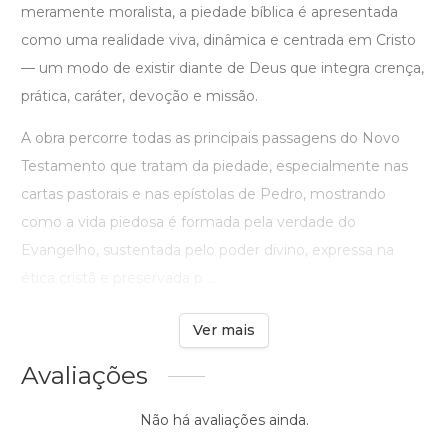
meramente moralista, a piedade bíblica é apresentada
como uma realidade viva, dinâmica e centrada em Cristo
— um modo de existir diante de Deus que integra crença,
prática, caráter, devoção e missão.
A obra percorre todas as principais passagens do Novo
Testamento que tratam da piedade, especialmente nas
cartas pastorais e nas epístolas de Pedro, mostrando
como a vida piedosa é formada pela verdade do
Evangelho, sustentada pelo poder divino, expressa na
ética cristã e preservada p ...
Ver mais
Avaliações
Não há avaliações ainda.