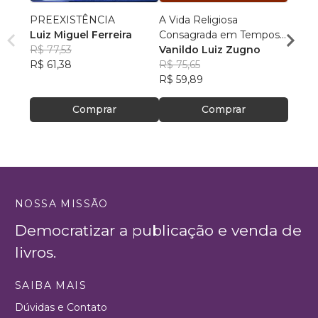
PREEXISTÊNCIA
A Vida Religiosa
Cosm
Luiz Miguel Ferreira
Consagrada em Tempos
Cristo
R$ 77,53
de Papa Francisco
Vanildo Luiz Zugno
crianç
Rafae
R$ 61,38
R$ 75,65
R$ 46
R$ 59,89
R$ 37
Comprar
Comprar
NOSSA MISSÃO
Democratizar a publicação e venda de
livros.
SAIBA MAIS
Dúvidas e Contato