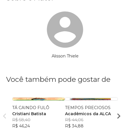
Alisson Thiele
Você também pode gostar de
TÁ CAINDO FULÔ
TEMPOS PRECIOSOS
Nosso
Cristiani Batista
Acadêmicos da ALCA
Jacks
R$ 58,40
R$ 44,06
Katia
R$ 46,24
R$ 34,88
Bell
R$ 59