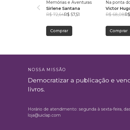
Memórias e Aventuras
Na ponta d
Sirlene Santana
Victor Hugo
R$ 72,64
R$ 57,51
R$ 68,08
R$
Comprar
Comprar
NOSSA MISSÃO
Democratizar a publicação e ven
livros.
Horário de atendimento: segunda à sexta-feira, da
loja@uiclap.com