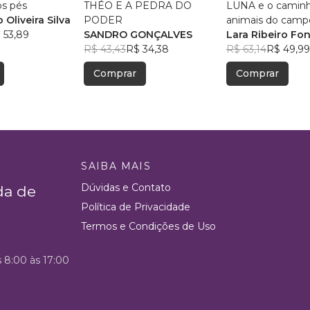
os pés
THÉO E A PEDRA DO
LUNA e o camin
 Oliveira Silva
PODER
animais do cam
 53,89
SANDRO GONÇALVES
Lara Ribeiro Fo
R$ 43,43
R$ 34,38
R$ 63,14
R$ 49,99
Comprar
Comprar
SAIBA MAIS
Dúvidas e Contato
da de
Política de Privacidade
Termos e Condições de Uso
s 8:00 às 17:00