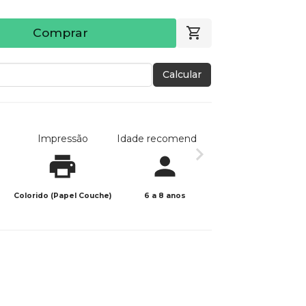
Comprar
Calcular
Impressão
Idade recomendada
Data de publicaç
Colorido (Papel Couche)
6 a 8 anos
05/12/2025