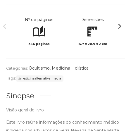
Nº de páginas
Dimensões
366 páginas
14.7 x 20.9 x 2 cm
Preto 
Ocultismo
,
Medicina Holística
Categorias:
Tags:
#medicinaalternativa magia
Sinopse
Visão geral do livro
Este livro reúne informações do conhecimento médico
indígena dos arhuacos de Serra Nevada de Santa Marta