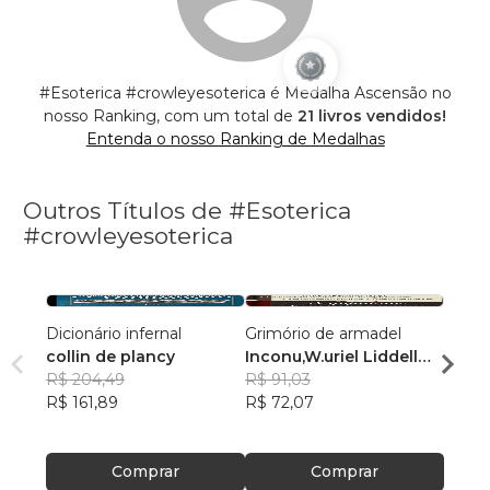
#Esoterica #crowleyesoterica é Medalha Ascensão no
nosso Ranking, com um total de
21 livros vendidos!
Entenda o nosso Ranking de Medalhas
Outros Títulos de #Esoterica
#crowleyesoterica
Dicionário infernal
Grimório de armadel
A esp
collin de plancy
Inconu,W.uriel Liddell
W.uri
R$ 204,49
Gregor mathers
R$ 91,03
R$ 10
R$ 161,89
R$ 72,07
R$ 80
Comprar
Comprar