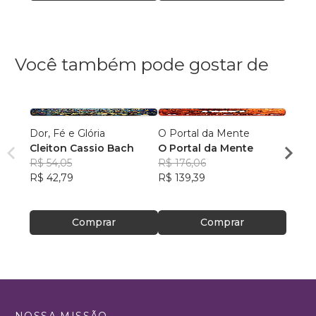
Você também pode gostar de
Dor, Fé e Glória
O Portal da Mente
Três B
Cleiton Cassio Bach
O Portal da Mente
Roy L
R$ 54,05
R$ 176,06
R$ 87
R$ 42,79
R$ 139,39
R$ 69
Comprar
Comprar