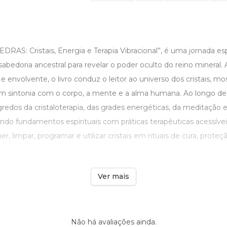
AS: Cristais, Energia e Terapia Vibracional”, é uma jornada esp
 sabedoria ancestral para revelar o poder oculto do reino mineral
 e envolvente, o livro conduz o leitor ao universo dos cristais, 
em sintonia com o corpo, a mente e a alma humana. Ao longo de 2
gredos da cristaloterapia, das grades energéticas, da meditação 
rando fundamentos espirituais com práticas terapêuticas acessíveis
er, limpar, programar e utilizar cristais em rituais de cura, prote
Ver mais
Não há avaliações ainda.