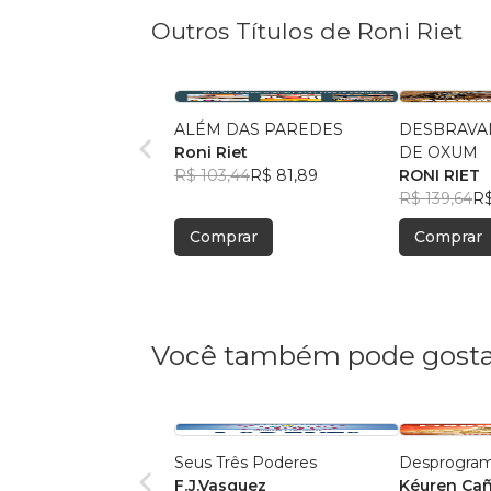
Outros Títulos de Roni Riet
ALÉM DAS PAREDES
DESBRAVA
Roni Riet
DE OXUM
R$ 103,44
R$ 81,89
RONI RIET
R$ 139,64
R$
Comprar
Comprar
Você também pode gosta
Seus Três Poderes
Desprograma
F.J.Vasquez
Kéuren Ca