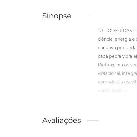
Sinopse
“O PODER DAS PEDR
ciência, energia e
narrativa profunda
cada pedra vibra 
Riet explora os se
vibracional, integ
aprenderá a escolh
consciência, c ...
Avaliações