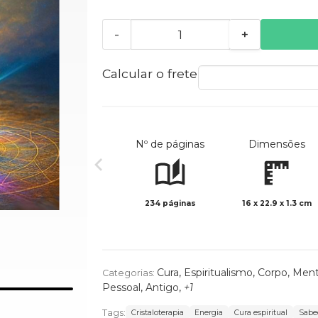
-
+
Calcular o frete
Nº de páginas
Dimensões
234 páginas
16 x 22.9 x 1.3 cm
Cura
,
Espiritualismo
,
Corpo, Ment
Categorias:
Pessoal
,
Antigo
,
+1
Tags:
Cristaloterapia
Energia
Cura espiritual
Sabed