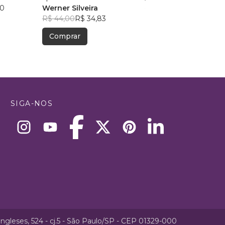
00
Werner Silveira
R$ 60,96
R$ 48,26
R$ 44,00
R$ 34,83
Comprar
Comprar
SIGA-NOS
ngleses, 524 - cj.5 - São Paulo/SP - CEP 01329-000