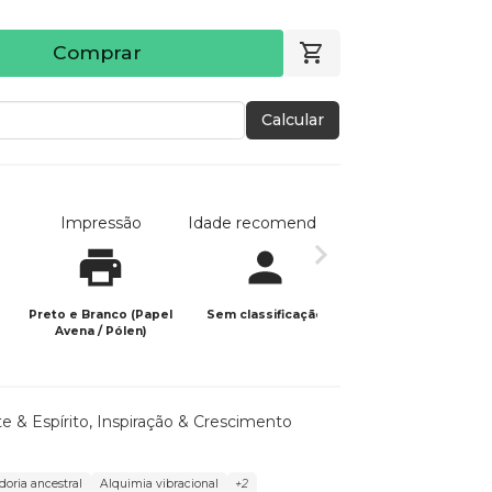
Comprar
Calcular
Impressão
Idade recomendada
Data de publicaç
Preto e Branco (Papel
Sem classificação
05/12/2025
Avena / Pólen)
e & Espírito
,
Inspiração & Crescimento
oria ancestral
Alquimia vibracional
+2