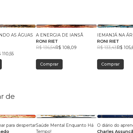
NDO AS ÁGUAS
A ENERGIA DE IANSÃ
IEMANJÁ NA 
RONI RIET
RONI RIET
R$ 136,54
R$ 108,09
R$ 133,43
R$ 105,
 110,55
Comprar
Comprar
r de
r para despertar
Saúde Mental Enquanto Há
O diário do apren
ñedo
Tempo!
Charles Assunç