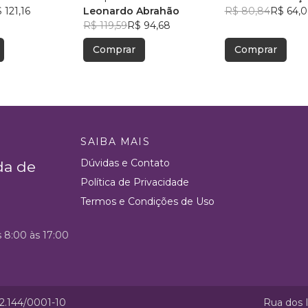
 121,16
Leonardo Abrahão
R$ 80,84
R$ 64,
R$ 119,59
R$ 94,68
Comprar
Comprar
SAIBA MAIS
Dúvidas e Contato
da de
Política de Privacidade
Termos e Condições de Uso
s 8:00 às 17:00
52.144/0001-10
Rua dos I