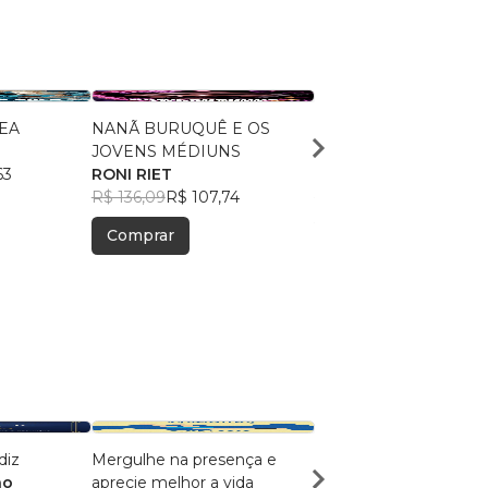
ÁREA
NANÃ BURUQUÊ E OS
DESVENDANDO OS
JOVENS MÉDIUNS
SEGREDOS DE OGU
63
RONI RIET
RONI RIET
R$ 136,09
R$ 107,74
R$ 142,53
R$ 112,84
Comprar
Comprar
diz
Mergulhe na presença e
O PODER DA FÉ
ão
aprecie melhor a vida
Victor Elias