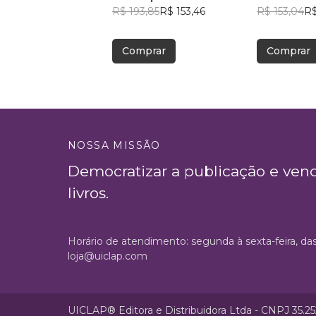
R$ 193,85
R$ 153,46
R$ 153,04
R$
Comprar
Comprar
NOSSA MISSÃO
Democratizar a publicação e ven
livros.
Horário de atendimento: segunda à sexta-feira, da
loja@uiclap.com
UICLAP® Editora e Distribuidora Ltda - CNPJ 35.2