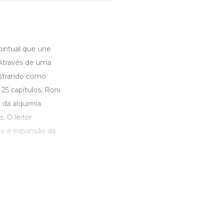
iritual que une
. Através de uma
mostrando como
5 capítulos, Roni
e da alquimia
. O leitor
ção e expansão da