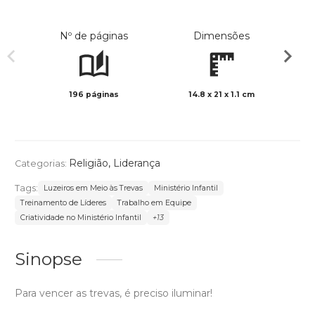
Nº de páginas
Dimensões
196 páginas
14.8 x 21 x 1.1 cm
Preto 
Religião
,
Liderança
Categorias:
Tags:
Luzeiros em Meio às Trevas
Ministério Infantil
Treinamento de Líderes
Trabalho em Equipe
Criatividade no Ministério Infantil
+13
Sinopse
Para vencer as trevas, é preciso iluminar!