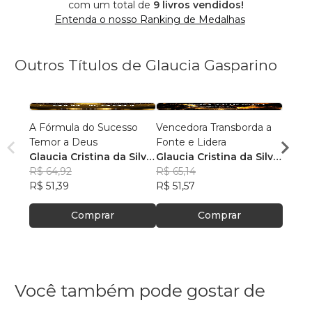
com um total de
9 livros vendidos!
Entenda o nosso Ranking de Medalhas
Outros Títulos de Glaucia Gasparino
A Fórmula do Sucesso
Vencedora Transborda a
Deus 
Temor a Deus
Fonte e Lidera
Glauc
Glaucia Cristina da Silva
Glaucia Cristina da Silva
Gasp
R$ 66
Gasparino
R$ 64,92
Gasparino
R$ 65,14
R$ 52
R$ 51,39
R$ 51,57
Comprar
Comprar
Você também pode gostar de