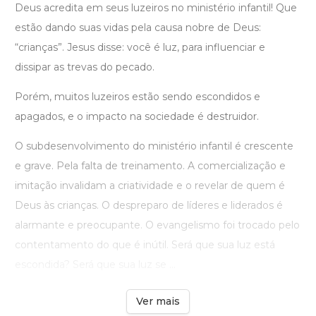
Deus acredita em seus luzeiros no ministério infantil! Que
estão dando suas vidas pela causa nobre de Deus:
“crianças”. Jesus disse: você é luz, para influenciar e
dissipar as trevas do pecado.
Porém, muitos luzeiros estão sendo escondidos e
apagados, e o impacto na sociedade é destruidor.
O subdesenvolvimento do ministério infantil é crescente
e grave. Pela falta de treinamento. A comercialização e
imitação invalidam a criatividade e o revelar de quem é
Deus às crianças. O despreparo de líderes e liderados é
alarmante e preocupante. O evangelismo foi trocado pelo
contentamento do que é inútil. Será que sua luz está
escondida? Será que sua luz se ...
Ver mais