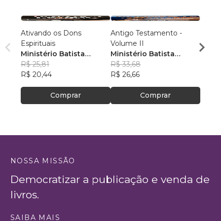
Ativando os Dons
Antigo Testamento -
Antig
Espirituais
Volume II
Volum
Ministério Batista
Ministério Batista
Minis
Ebenézer
R$ 25,81
Ebenézer
R$ 33,68
Eben
R$ 31
R$ 20,44
R$ 26,66
R$ 24
Comprar
Comprar
NOSSA MISSÃO
Democratizar a publicação e venda de
livros.
SAIBA MAIS