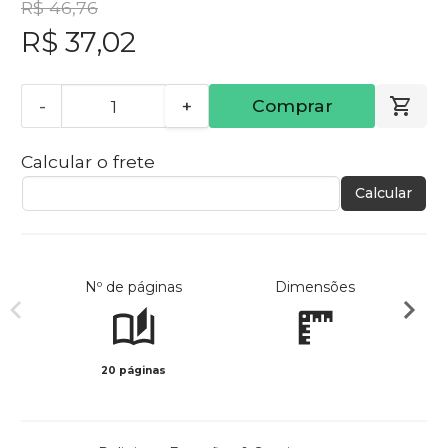
R$ 46,76
R$ 37,02
-
+
Comprar
Calcular o frete
Calcular
Nº de páginas
Dimensões
20 páginas
Col