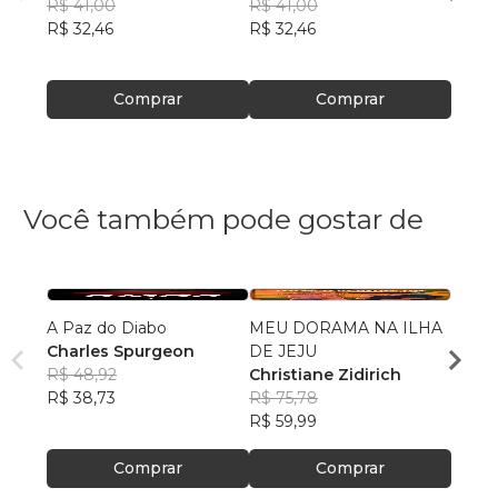
R$ 41,00
R$ 41,00
R$ 41
R$ 32,46
R$ 32,46
R$ 32
Comprar
Comprar
Você também pode gostar de
A Paz do Diabo
MEU DORAMA NA ILHA
O que 
Charles Spurgeon
DE JEJU
?
R$ 48,92
Christiane Zidirich
Comi
R$ 38,73
R$ 75,78
da Pa
R$ 49
R$ 59,99
Geral
R$ 39
Comprar
Comprar