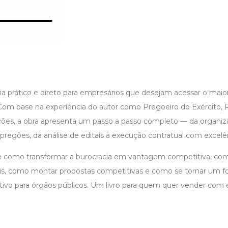
uia prático e direto para empresários que desejam acessar o mai
 Com base na experiência do autor como Pregoeiro do Exército, Po
tações, a obra apresenta um passo a passo completo — da organ
pregões, da análise de editais à execução contratual com excelê
e como transformar a burocracia em vantagem competitiva, co
is, como montar propostas competitivas e como se tornar um f
rativo para órgãos públicos. Um livro para quem quer vender com é