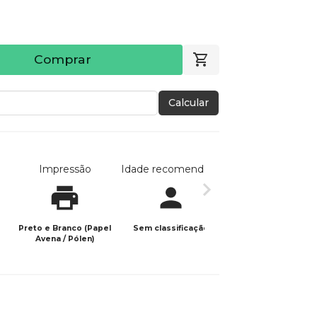
Comprar
Calcular
Impressão
Idade recomendada
Data de publicaç
Preto e Branco (Papel
Sem classificação
05/12/2025
Avena / Pólen)