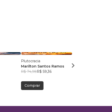
Plutocracia
O PROFISSIONAL QUE
Marilton Santos Ramos
NÃO COPIA
R$ 74,98
R$ 59,36
CHARLES VIBE
R$ 100,92
R$ 79,90
Comprar
Comprar