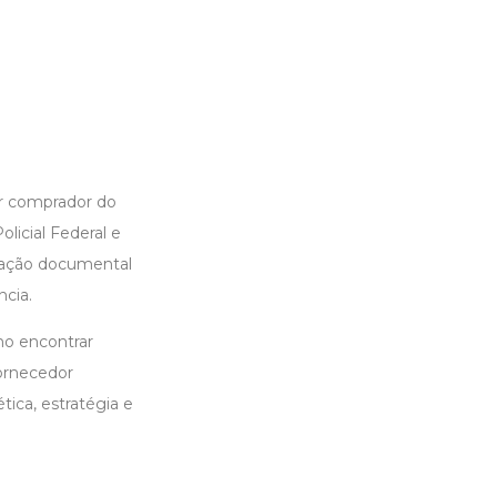
or comprador do
licial Federal e
ização documental
ncia.
mo encontrar
ornecedor
tica, estratégia e