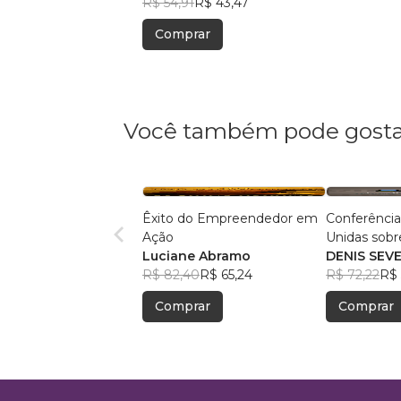
R$ 54,91
R$ 43,47
Comprar
Você também pode gosta
Êxito do Empreendedor em
Conferênci
Ação
Unidas sob
Luciane Abramo
Climáticas -
DENIS SEV
R$ 82,40
R$ 65,24
R$ 72,22
R$ 
Comprar
Comprar