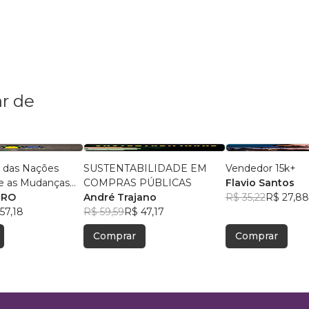
r de
a das Nações
SUSTENTABILIDADE EM
Vendedor 15k+
re as Mudanças
COMPRAS PÚBLICAS
Flavio Santos
 2025
ERO
André Trajano
R$ 35,22
R$ 27,88
57,18
R$ 59,59
R$ 47,17
Comprar
Comprar