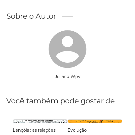
Sobre o Autor
Juliano Wpy
Você também pode gostar de
Lençóis : as relações
Evolução
À mãe