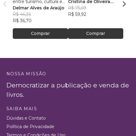
entre turismo, cultura e
Cristina de Oliveira
Letic
ambiente
Delmar Alves de Araújo
Leopoldino Rodrigues
R$ 75,69
R$ 84
R$ 46,36
R$ 59,92
R$ 66
R$ 36,70
Comprar
Comprar
NOSSA MISSÃO
Democratizar a publicação e venda de
livros.
SAIBA MAIS
Dúvidas e Contato
Política de Privacidade
Termos e Condições de Uso