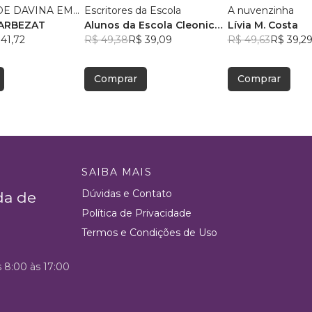
E DAVINA EM...
Escritores da Escola
A nuvenzinha
RILZA BARBEZAT
Alunos da Escola Cleonice
Lívia M. Costa
41,72
Bezerra
R$ 49,38
, +2
R$ 39,09
R$ 49,63
R$ 39,2
Comprar
Comprar
SAIBA MAIS
Dúvidas e Contato
da de
Política de Privacidade
Termos e Condições de Uso
s 8:00 às 17:00