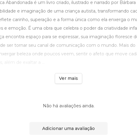
ca Abandonada é um livro criado, ilustrado e narrado por Bárbar
ibilidade e imaginação de uma criança autista, transformando ca
 reflete carinho, superação e a forma única como ela enxerga o 
s e emoção. É uma obra que celebra o poder da criatividade infa
a encontra espaço para se expressar, sua imaginação floresce 
pode ser tornar seu canal de comunicação com o mundo. Mais do 
nxergar beleza onde poucos veem, sentir o afeto que move cad
 além de exaltar a ...
Ver mais
Não há avaliações ainda.
Adicionar uma avaliação