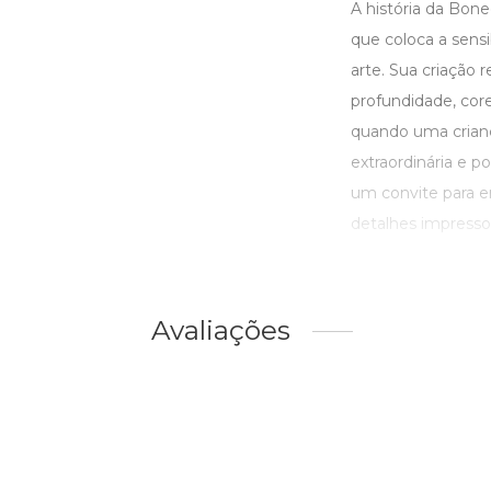
A história da Bone
que coloca a sens
arte. Sua criação
profundidade, core
quando uma crianç
extraordinária e 
um convite para e
detalhes impressos,
Avaliações