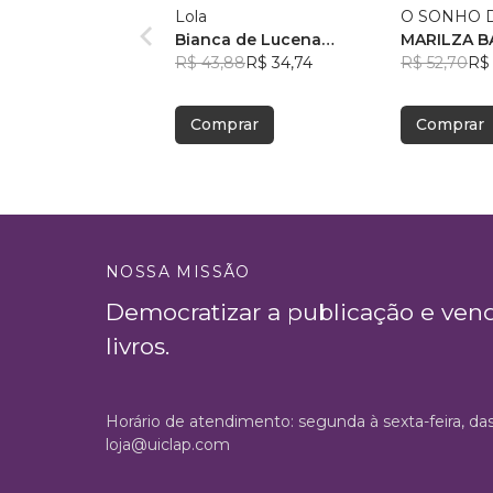
Lola
O SONHO D
Bianca de Lucena
MA
Coutinho de Oliveira
R$ 43,88
R$ 34,74
R$ 52,70
R$ 
Comprar
Comprar
NOSSA MISSÃO
Democratizar a publicação e ven
livros.
Horário de atendimento: segunda à sexta-feira, da
loja@uiclap.com