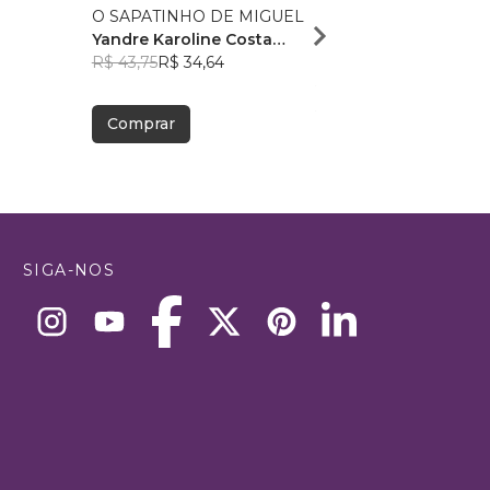
O SAPATINHO DE MIGUEL
Nossa primeira visita a
Yandre Karoline Costa
Oftalmologista
9
Mourão
R$ 43,75
R$ 34,64
Aline Guerreiro
R$ 47,52
R$ 37,62
Comprar
Comprar
SIGA-NOS