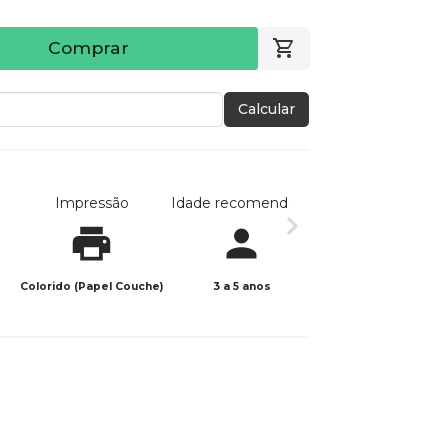
Comprar
Calcular
Impressão
Idade recomendada
Data de publicaç
Colorido (Papel Couche)
3 a 5 anos
05/12/2025