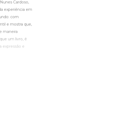
a Nunes Cardoso,
da experiência em
mundo: com
ntil e mostra que,
de maneira
que um livro, é
a expressão e