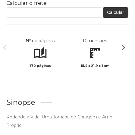
Calcular o frete
Calcular
Nº de páginas
Dimensões
170 páginas
15.4 x 21.9 x 1 cm
Preto 
Sinopse
Rodando a Vida: Uma Jornada de Coragem e Amor-
Próprio