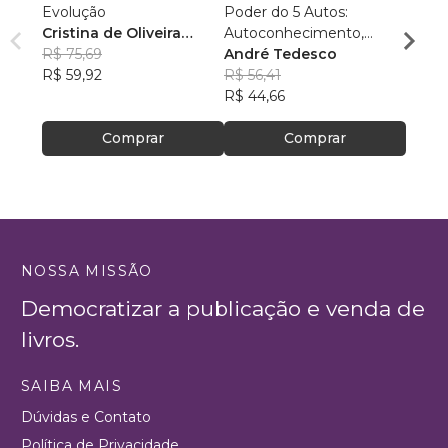
Evolução
Poder do 5 Autos:
Conex
Cristina de Oliveira
Autoconhecimento,
Samu
Leopoldino Rodrigues
R$ 75,69
Autocontrole,
André Tedesco
R$ 54
R$ 59,92
Autoestima,
R$ 56,41
R$ 43
Autoconfiança e
R$ 44,66
Autoperformance
Comprar
Comprar
NOSSA MISSÃO
Democratizar a publicação e venda de
livros.
SAIBA MAIS
Dúvidas e Contato
Política de Privacidade