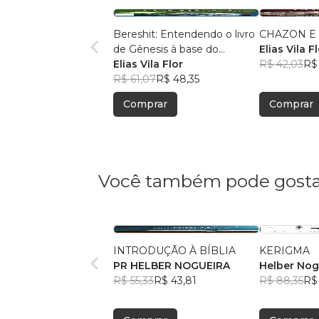
Bereshit: Entendendo o livro
CHAZON E
de Gênesis à base do
Elias Vila F
entendimento judaico-
Elias Vila Flor
R$ 42,03
R$
cristão e histórico.
R$ 61,07
R$ 48,35
Comprar
Comprar
Você também pode gosta
INTRODUÇÃO À BÍBLIA
KERIGMA
PR HELBER NOGUEIRA
Helber Nog
R$ 55,33
R$ 43,81
R$ 88,35
R$