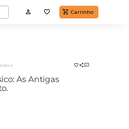
Carrinho
smático
ico: As Antigas
o.