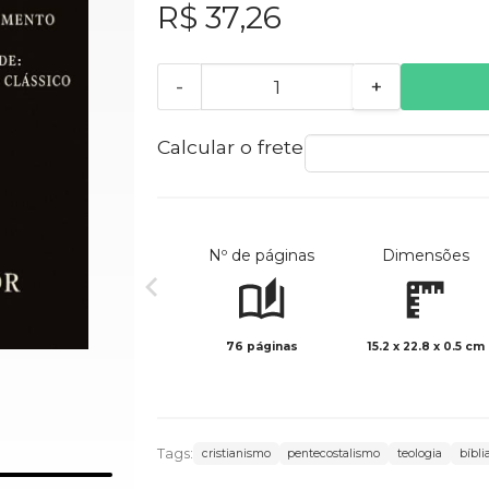
R$ 37,26
-
+
Calcular o frete
Nº de páginas
Dimensões
76 páginas
15.2 x 22.8 x 0.5 cm
Tags:
cristianismo
pentecostalismo
teologia
bíbli