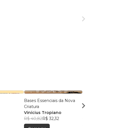
Bases Essenciais da Nova
Mulheres pelos Camin
Criatura
Fé
Vinícius Tropiano
Susane da Silva Cost
R$ 40,82
R$ 32,32
R$ 48,99
R$ 38,78