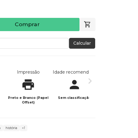
Comprar
Calcular
Impressão
Idade recomendada
Data de publicaç
Preto e Branco (Papel
Sem classificação
04/12/2025
Offset)
a
história
+1