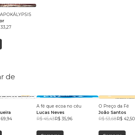
 APOKÁLYPSIS
lor
 33,27
r de
A fé que ecoa no céu
O Preço da Fé
ueira
Lucas Neves
João Santos
 69,94
R$ 45,43
R$ 35,96
R$ 53,68
R$ 42,50