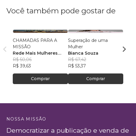
Você também pode gostar de
CHAMADAS PARA A
Superação de uma
RACH
MISSÃO
Mulher
Ina Br
Rede Mais Mulheres
Bianca Souza
R$ 58
Empreendedoras
R$ 50,06
, +13
R$ 67,42
R$ 46
R$ 39,63
R$ 53,37
Comprar
Comprar
NOSSA MISSÃO
Democratizar a publicação e venda de