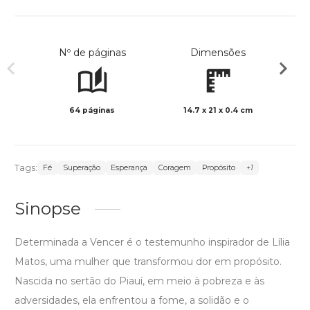
Nº de páginas
Dimensões
64 páginas
14.7 x 21 x 0.4 cm
Preto 
Tags:
Fé
Superação
Esperança
Coragem
Propósito
+1
Sinopse
Determinada a Vencer é o testemunho inspirador de Lília
Matos, uma mulher que transformou dor em propósito.
Nascida no sertão do Piauí, em meio à pobreza e às
adversidades, ela enfrentou a fome, a solidão e o