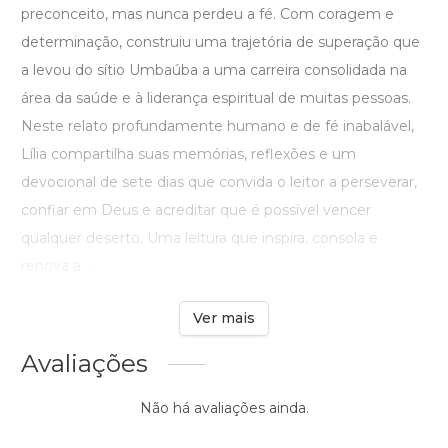
preconceito, mas nunca perdeu a fé. Com coragem e
determinação, construiu uma trajetória de superação que
a levou do sítio Umbaúba a uma carreira consolidada na
área da saúde e à liderança espiritual de muitas pessoas.
Neste relato profundamente humano e de fé inabalável,
Lília compartilha suas memórias, reflexões e um
devocional de sete dias que convida o leitor a perseverar,
confiar em Deus e acreditar que é possível vencer
qualquer deserto. Uma leitura que inspira, consola e
renova a ...
Ver mais
Avaliações
Não há avaliações ainda.