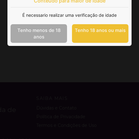
Conteúdo para maior de idade
É necessario realizar uma verificação de idade
Tenho menos de 18
Tenho 18 anos ou mais
anos
SAIBA MAIS
Dúvidas e Contato
da de
Política de Privacidade
Termos e Condições de Uso