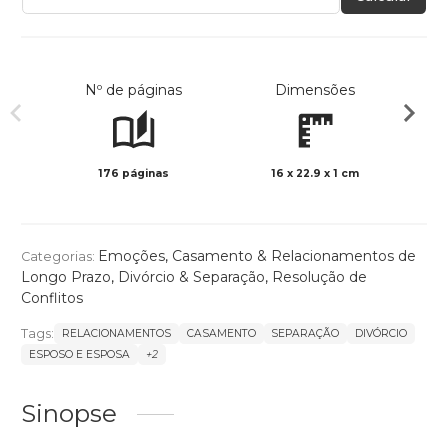
Nº de páginas
Dimensões
176 páginas
16 x 22.9 x 1 cm
Preto 
Emoções
,
Casamento & Relacionamentos de
Categorias:
Longo Prazo
,
Divórcio & Separação
,
Resolução de
Conflitos
Tags:
RELACIONAMENTOS
CASAMENTO
SEPARAÇÃO
DIVÓRCIO
ESPOSO E ESPOSA
+2
Sinopse