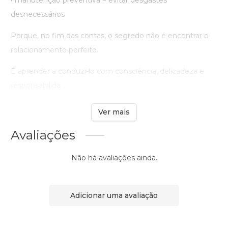
• manutenção preventiva = evitar desgastes
desnecessários
Porque, no fim das contas, o segredo não é encontrar o
relacionamento perfeito.
É aprender a conduzi-lo com consciência, delicadeza e
responsabilida ...
Ver mais
Avaliações
Não há avaliações ainda.
Adicionar uma avaliação