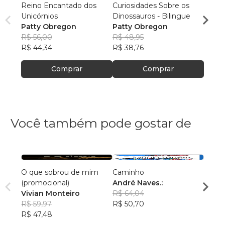
Reino Encantado dos
Curiosidades Sobre os
HOME
Unicórnios
Dinossauros - Bilingue
PATT
Patty Obregon
Patty Obregon
R$ 41
R$ 56,00
R$ 48,95
R$ 32
R$ 44,34
R$ 38,76
Comprar
Comprar
Você também pode gostar de
O que sobrou de mim
Caminho
A Vid
(promocional)
André Naves.:
Edso
Vivian Monteiro
R$ 64,04
R$ 46
R$ 59,97
R$ 50,70
R$ 36
R$ 47,48