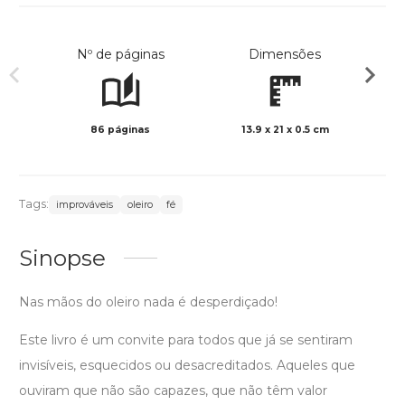
Nº de páginas
Dimensões
86 páginas
13.9 x 21 x 0.5 cm
Preto 
Tags:
improváveis
oleiro
fé
Sinopse
Nas mãos do oleiro nada é desperdiçado!
Este livro é um convite para todos que já se sentiram
invisíveis, esquecidos ou desacreditados. Aqueles que
ouviram que não são capazes, que não têm valor