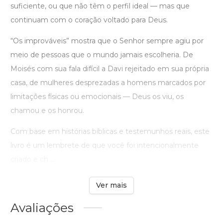
suficiente, ou que não têm o perfil ideal — mas que
continuam com o coração voltado para Deus.
“Os improváveis” mostra que o Senhor sempre agiu por
meio de pessoas que o mundo jamais escolheria. De
Moisés com sua fala difícil a Davi rejeitado em sua própria
casa, de mulheres desprezadas a homens marcados por
limitações físicas ou emocionais — Deus os viu, os
chamou e os honrou.
Com base em histórias bíblicas e testemunhos reais, este
livro é um lembrete de que você foi intencionalmente
criado e ch ...
Ver mais
Avaliações