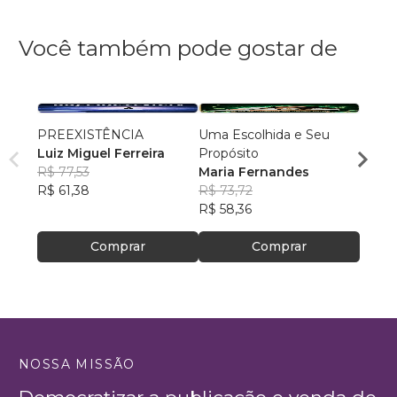
Você também pode gostar de
PREEXISTÊNCIA
Uma Escolhida e Seu
MILA
Luiz Miguel Ferreira
Propósito
DOR
R$ 77,53
Maria Fernandes
NADM
R$ 61,38
R$ 73,72
R$ 50
R$ 58,36
R$ 39
Comprar
Comprar
NOSSA MISSÃO