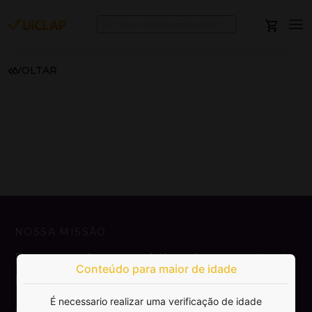
VOLTAR
NOSSA MISSÃO
Democratizar a publicação e venda de
Conteúdo para maior de idade
livros.
É necessario realizar uma verificação de idade
SAIBA MAIS