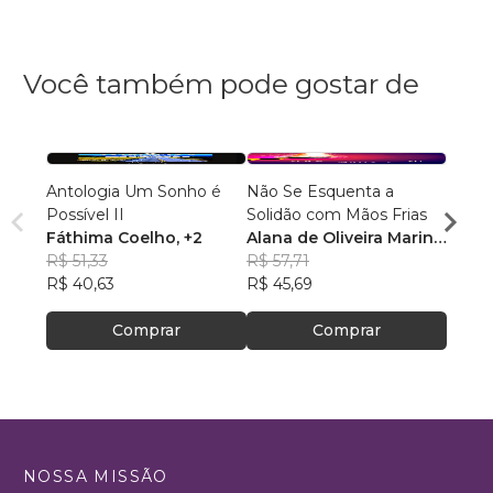
Você também pode gostar de
Antologia Um Sonho é
Não Se Esquenta a
Conta
Possível II
Solidão com Mãos Frias
Alexa
Fáthima Coelho
, +2
Alana de Oliveira Marin
,
R$ 43
R$ 51,33
+2
R$ 57,71
R$ 34
R$ 40,63
R$ 45,69
Comprar
Comprar
NOSSA MISSÃO