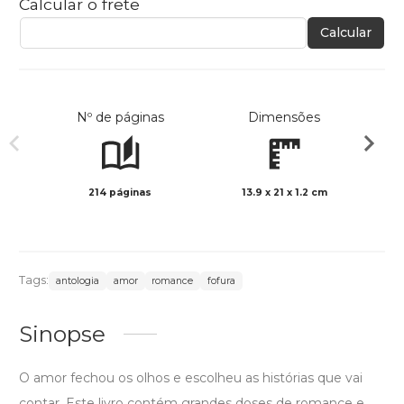
Calcular o frete
Calcular
Nº de páginas
Dimensões
214 páginas
13.9 x 21 x 1.2 cm
Preto 
Tags:
antologia
amor
romance
fofura
Sinopse
O amor fechou os olhos e escolheu as histórias que vai
contar. Este livro contém grandes doses de romance e