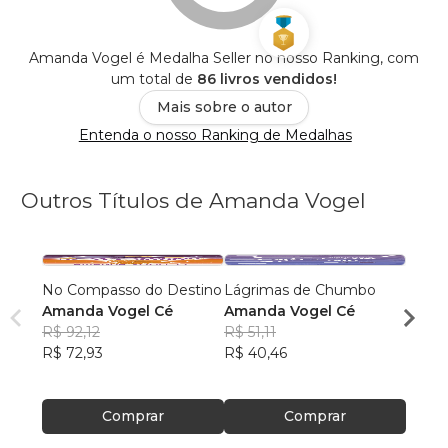
Amanda Vogel é Medalha Seller no nosso Ranking, com
um total de
86 livros vendidos!
Mais sobre o autor
Entenda o nosso Ranking de Medalhas
Outros Títulos de Amanda Vogel
No Compasso do Destino
Lágrimas de Chumbo
As Nu
Amanda Vogel Cé
Amanda Vogel Cé
Chora
R$ 92,12
R$ 51,11
Aman
R$ 72,93
R$ 40,46
R$ 85
R$ 67
Comprar
Comprar