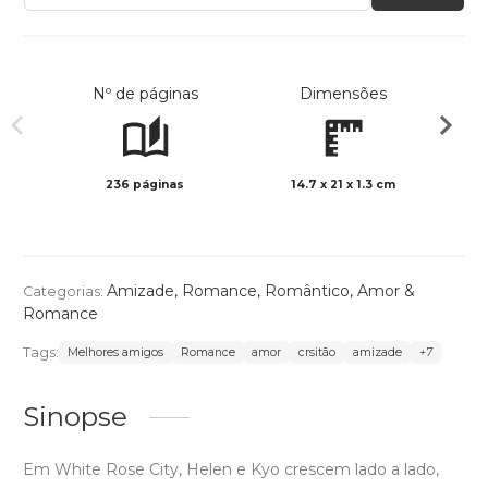
Nº de páginas
Dimensões
236 páginas
14.7 x 21 x 1.3 cm
Preto 
Amizade
,
Romance
,
Romântico
,
Amor &
Categorias:
Romance
Tags:
Melhores amigos
Romance
amor
crsitão
amizade
+7
Sinopse
Em White Rose City, Helen e Kyo crescem lado a lado,