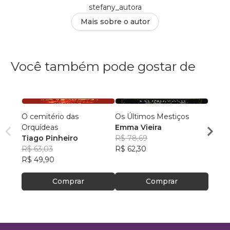
stefany_autora
Mais sobre o autor
Você também pode gostar de
O cemitério das
Os Últimos Mestiços
Filhos
Orquídeas
Emma Vieira
Rafae
Tiago Pinheiro
R$ 78,69
Ventu
R$ 59
R$ 63,03
R$ 62,30
R$ 46
R$ 49,90
Comprar
Comprar