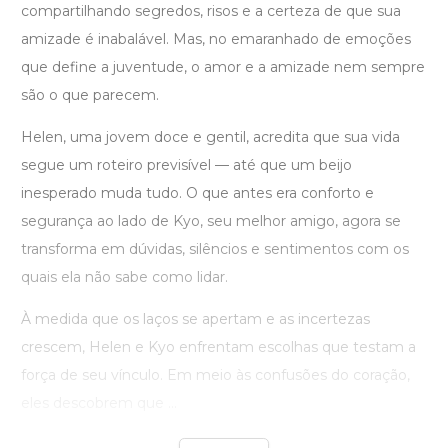
compartilhando segredos, risos e a certeza de que sua
amizade é inabalável. Mas, no emaranhado de emoções
que define a juventude, o amor e a amizade nem sempre
são o que parecem.
Helen, uma jovem doce e gentil, acredita que sua vida
segue um roteiro previsível — até que um beijo
inesperado muda tudo. O que antes era conforto e
segurança ao lado de Kyo, seu melhor amigo, agora se
transforma em dúvidas, silêncios e sentimentos com os
quais ela não sabe como lidar.
À medida que os laços se apertam e as incertezas
crescem, Helen e Kyo enfrentam escolhas que testam a
força de seu vínculo. Em meio às confusões do coração,
eles descobrem que ...