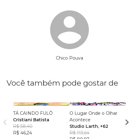
Chico Pouva
Você também pode gostar de
TÁ CAINDO FULÔ
O Lugar Onde o Olhar
Meu l
Cristiani Batista
Acontece
Geov
R$ 58,40
Studio Larth
, +62
sant
R$ 49
R$ 46,24
R$ 113,64
R$ 39