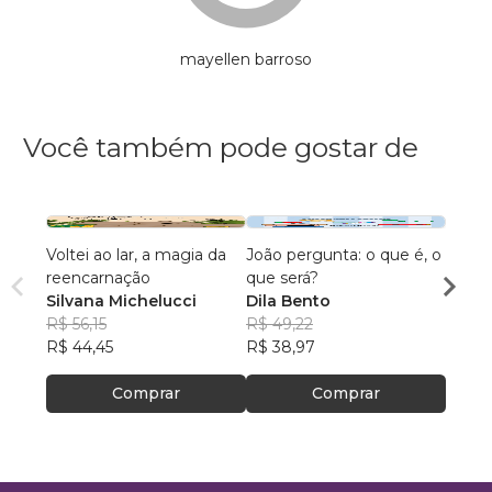
mayellen barroso
Você também pode gostar de
Voltei ao lar, a magia da
João pergunta: o que é, o
A Espi
reencarnação
que será?
- Con
Silvana Michelucci
Dila Bento
Entre
Adria
R$ 56,15
R$ 49,22
Anima
R$ 75
R$ 44,45
R$ 38,97
R$ 60
Comprar
Comprar