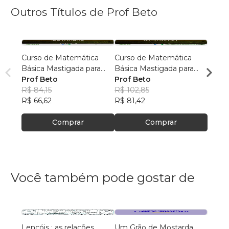
Outros Títulos de Prof Beto
Curso de Matemática
Curso de Matemática
Curso
Básica Mastigada para
Básica Mastigada para
Básic
Concursos
Prof Beto
Concursos
Prof Beto
Concu
Prof 
R$ 84,15
R$ 102,85
R$ 13
R$ 66,62
R$ 81,42
R$ 10
Comprar
Comprar
Você também pode gostar de
Lençóis : as relações
Um Grão de Mostarda
Inteli