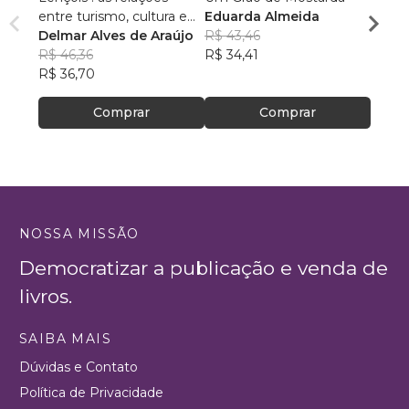
entre turismo, cultura e
Eduarda Almeida
Aulas 
ambiente
Delmar Alves de Araújo
R$ 43,46
PhD(c
R$ 46,36
R$ 34,41
R$ 63
R$ 36,70
R$ 50
Comprar
Comprar
NOSSA MISSÃO
Democratizar a publicação e venda de
livros.
SAIBA MAIS
Dúvidas e Contato
Política de Privacidade