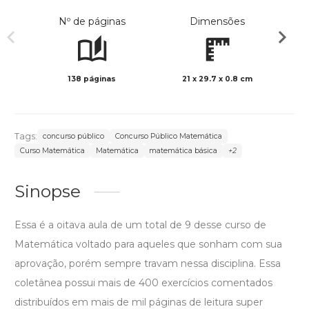
Nº de páginas
Dimensões
138 páginas
21 x 29.7 x 0.8 cm
Col
Tags:
concurso público
Concurso Público Matemática
Curso Matemática
Matemática
matemática básica
+2
Sinopse
Essa é a oitava aula de um total de 9 desse curso de
Matemática voltado para aqueles que sonham com sua
aprovação, porém sempre travam nessa disciplina. Essa
coletânea possui mais de 400 exercícios comentados
distribuídos em mais de mil páginas de leitura super