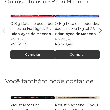
Outros Títulos de Brian Marinho
O Big Data e o poder dos
O Big Data e o poder dos
“O re
dados na Era Digital: 1ª
dados na Era Digital 2 ª
lingu
Edição.
Brian Ayce de Macedo
Edição:
Brian Ayce de Macedo
progr
Brian
Marinho
R$ 206,69
Marinho
R$ 215,32
data e
Mari
R$ 87
R$ 163,63
R$ 170,46
R$ 69
Comprar
Comprar
Você também pode gostar de
Proust Magazine
Proust Magazine — Vol. 1
Explor