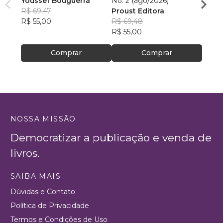
Youssef Bouguerra
No. 2 (ago/2026)
Criat
R$ 69,47
Proust Editora
Apoll
R$ 55,00
R$ 69,48
R$ 26,
R$ 55,00
R$ 20
Comprar
Comprar
NOSSA MISSÃO
Democratizar a publicação e venda de
livros.
SAIBA MAIS
Dúvidas e Contato
Política de Privacidade
Termos e Condições de Uso