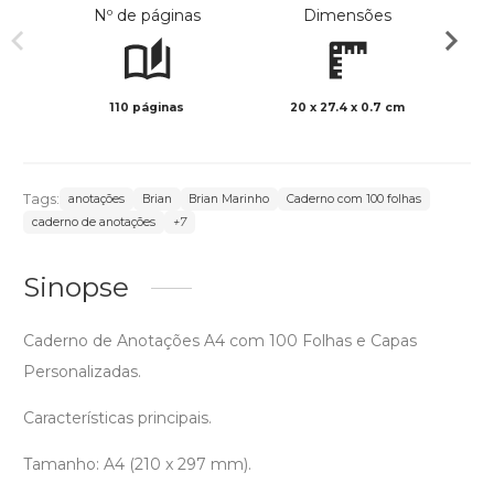
Nº de páginas
Dimensões
110 páginas
20 x 27.4 x 0.7 cm
Preto 
Tags:
anotações
Brian
Brian Marinho
Caderno com 100 folhas
caderno de anotações
+7
Sinopse
Caderno de Anotações A4 com 100 Folhas e Capas
Personalizadas.
Características principais.
Tamanho: A4 (210 x 297 mm).