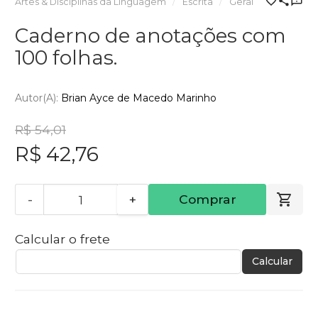
Artes & Disciplinas da Linguagem
Escrita
Geral
Caderno de anotações com
100 folhas.
Autor(a):
Brian Ayce de Macedo Marinho
R$ 54,01
R$ 42,76
-
+
Comprar
Calcular o frete
Calcular