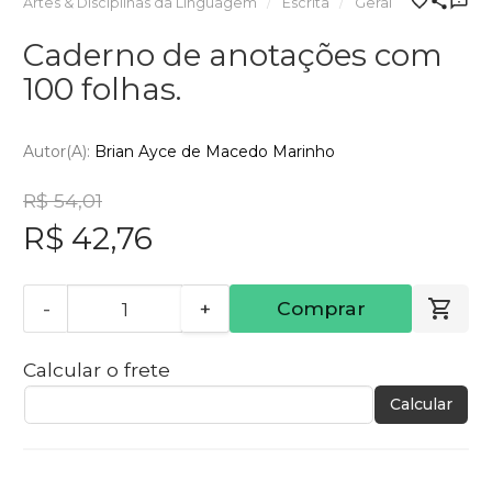
Artes & Disciplinas da Linguagem
Escrita
Geral
Caderno de anotações com
100 folhas.
Autor(a):
Brian Ayce de Macedo Marinho
R$ 54,01
R$ 42,76
-
+
Comprar
Calcular o frete
Calcular