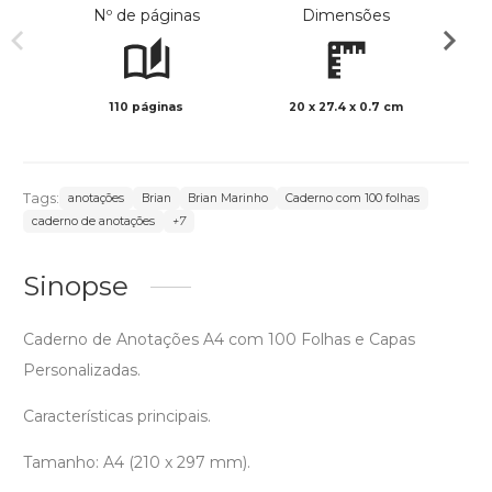
Nº de páginas
Dimensões
110 páginas
20 x 27.4 x 0.7 cm
Preto 
Tags:
anotações
Brian
Brian Marinho
Caderno com 100 folhas
caderno de anotações
+7
Sinopse
Caderno de Anotações A4 com 100 Folhas e Capas
Personalizadas.
Características principais.
Tamanho: A4 (210 x 297 mm).