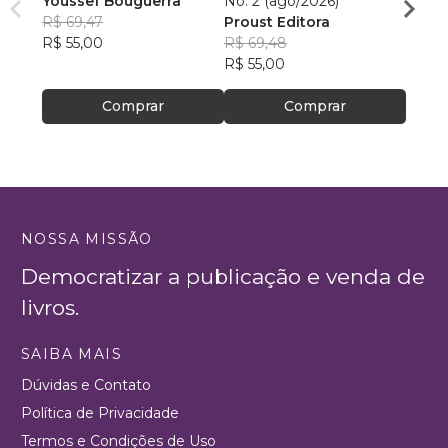
Youssef Bouguerra
No. 2 (ago/2026)
Criat
R$ 69,47
Proust Editora
Apoll
R$ 55,00
R$ 69,48
R$ 26,
R$ 55,00
R$ 20
Comprar
Comprar
NOSSA MISSÃO
Democratizar a publicação e venda de
livros.
SAIBA MAIS
Dúvidas e Contato
Política de Privacidade
Termos e Condições de Uso