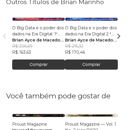
Outros Títulos de Brian Marinho
O Big Data e o poder dos
O Big Data e o poder dos
“O re
dados na Era Digital: 1ª
dados na Era Digital 2 ª
lingu
Edição.
Brian Ayce de Macedo
Edição:
Brian Ayce de Macedo
progr
Brian
Marinho
R$ 206,69
Marinho
R$ 215,32
data e
Mari
R$ 87
R$ 163,63
R$ 170,46
R$ 69
Comprar
Comprar
Você também pode gostar de
Proust Magazine
Proust Magazine — Vol. 1
Explor