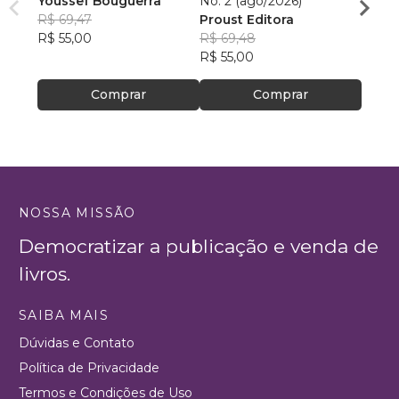
Youssef Bouguerra
No. 2 (ago/2026)
Criat
R$ 69,47
Proust Editora
Apoll
R$ 55,00
R$ 69,48
R$ 26,
R$ 55,00
R$ 20
Comprar
Comprar
NOSSA MISSÃO
Democratizar a publicação e venda de
livros.
SAIBA MAIS
Dúvidas e Contato
Política de Privacidade
Termos e Condições de Uso