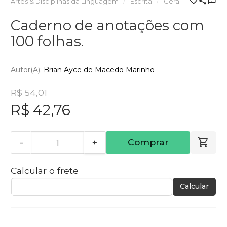
Artes & Disciplinas da Linguagem
Escrita
Geral
Caderno de anotações com
100 folhas.
Autor(a):
Brian Ayce de Macedo Marinho
R$ 54,01
R$ 42,76
-
+
Comprar
Calcular o frete
Calcular