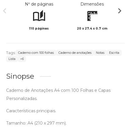
Nº de páginas
Dimensões
110 páginas
20 x 27.4 x 0.7 cm
Preto 
Tags:
Caderno com 100 folhas
Caderno de anotações
Notas
Escrita
Lista
+6
Sinopse
Caderno de Anotações A4 com 100 Folhas e Capas
Personalizadas.
Características principais.
Tamanho: A4 (210 x 297 mm).