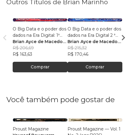
Outros Títulos de Brian Marinho
O Big Data e o poder dos
O Big Data e o poder dos
“O re
dados na Era Digital: 1ª
dados na Era Digital 2 ª
lingu
Edição.
Brian Ayce de Macedo
Edição:
Brian Ayce de Macedo
progr
Brian
Marinho
R$ 206,69
Marinho
R$ 215,32
data e
Mari
R$ 87
R$ 163,63
R$ 170,46
R$ 69
Comprar
Comprar
Você também pode gostar de
Proust Magazine
Proust Magazine — Vol. 1
Explor