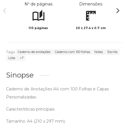
Nº de páginas
Dimensões
110 páginas
20 x 27.4 x 0.7 cm
Preto 
Tags:
Caderno de anotações
Caderno com 100 folhas
Notas
Escrita
Lista
+7
Sinopse
Caderno de Anotações A4 com 100 Folhas e Capas
Personalizadas.
Características principais.
Tamanho: A4 (210 x 297 mm).