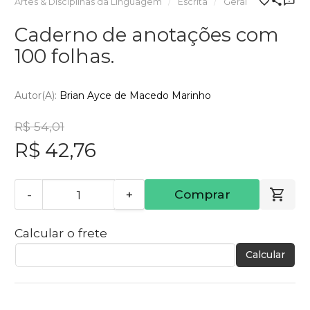
Artes & Disciplinas da Linguagem
Escrita
Geral
Caderno de anotações com
100 folhas.
Autor(a):
Brian Ayce de Macedo Marinho
R$ 54,01
R$ 42,76
-
+
Comprar
Calcular o frete
Calcular