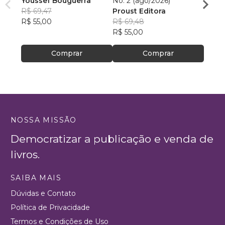
Youssef Bouguerra
No. 2 (ago/2026)
Criat
R$ 69,47
Proust Editora
Apoll
R$ 55,00
R$ 69,48
R$ 26,
R$ 55,00
R$ 20
Comprar
Comprar
NOSSA MISSÃO
Democratizar a publicação e venda de
livros.
SAIBA MAIS
Dúvidas e Contato
Política de Privacidade
Termos e Condições de Uso