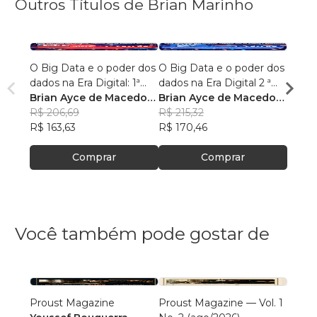
Outros Títulos de Brian Marinho
O Big Data e o poder dos
O Big Data e o poder dos
“O re
dados na Era Digital: 1ª
dados na Era Digital 2 ª
lingu
Edição.
Brian Ayce de Macedo
Edição:
Brian Ayce de Macedo
progr
Brian
Marinho
R$ 206,69
Marinho
R$ 215,32
data e
Mari
R$ 87
R$ 163,63
R$ 170,46
R$ 69
Comprar
Comprar
Você também pode gostar de
Proust Magazine
Proust Magazine — Vol. 1
Explor