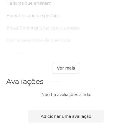
Há livros que ensinam.
Há outros que despertam.
Prosa Doutrinária faz as duas coisas —
com a serenidade de quem ora,
e a cora ...
Ver mais
Avaliações
Não há avaliações ainda.
Adicionar uma avaliação