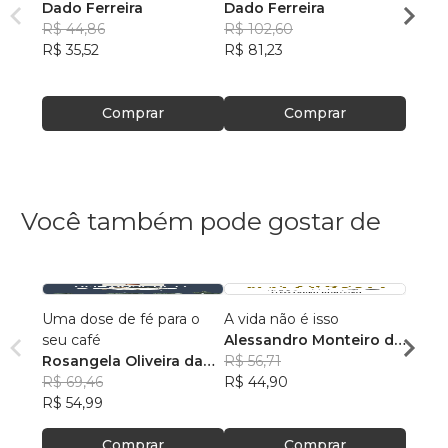
Dado Ferreira
Dado Ferreira
Dado 
R$ 44,86
R$ 102,60
R$ 48
R$ 35,52
R$ 81,23
R$ 38
Comprar
Comprar
Você também pode gostar de
Uma dose de fé para o
A vida não é isso
O Fi
seu café
Alessandro Monteiro de
Come
Rosangela Oliveira da
Menezes
R$ 56,71
Lucas
Silva
R$ 69,46
R$ 44,90
R$ 81
R$ 54,99
R$ 64
Comprar
Comprar