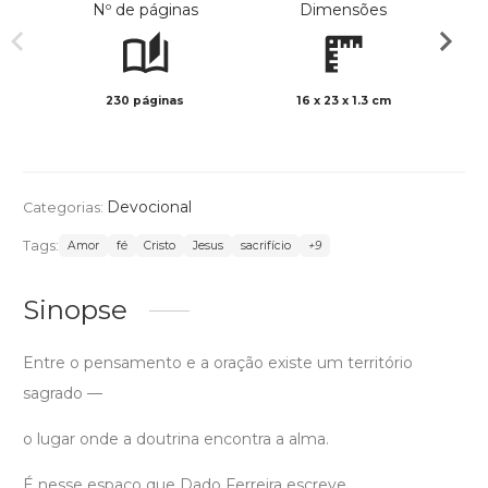
Nº de páginas
Dimensões
230 páginas
16 x 23 x 1.3 cm
Preto 
Devocional
Categorias:
Tags:
Amor
fé
Cristo
Jesus
sacrifício
+9
Sinopse
Entre o pensamento e a oração existe um território
sagrado —
o lugar onde a doutrina encontra a alma.
É nesse espaço que Dado Ferreira escreve.